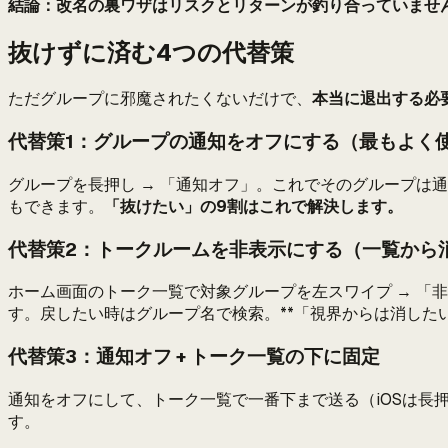
結論：改名の裏ワザはリスクとリターンが釣り合っていませ
抜けずに済む4つの代替策
ただグループに邪魔されたくないだけで、
本当に退出する必
代替策1：グループの通知をオフにする（最もよく
グループを長押し → 「通知オフ」。これでそのグループは
もできます。
「抜けたい」の9割はこれで解決します。
代替策2：トークルームを非表示にする（一覧から
ホーム画面のトーク一覧で対象グループを左スワイプ → 「
す。戻したい時はグループ名で検索。**「視界からは消した
代替策3：通知オフ + トーク一覧の下に固定
通知をオフにして、トーク一覧で一番下まで送る（iOSは長押
す。