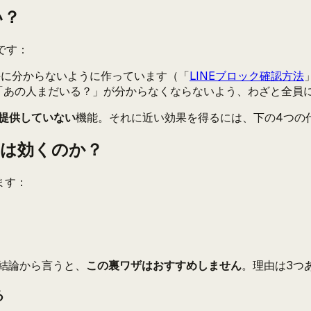
い？
です：
相手に分からないように作っています（「
LINEブロック確認方法
は「あの人まだいる？」が分からなくならないよう、わざと全員
提供していない
機能。それに近い効果を得るには、下の4つの
」は効くのか？
ります：
結論から言うと、
この裏ワザはおすすめしません
。理由は3つ
る