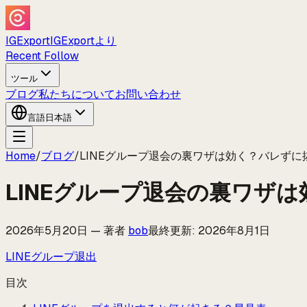
IGExport
IGExportより
Recent Follow
ツール
ブログ
私たちについて
お問い合わせ
言語
日本語
Home
/
ブログ
/
LINEグループ退会の裏ワザは効く？バレずに
LINEグループ退会の裏ワザ
2026年5月20日
—
著者
bob
最終更新
:
2026年8月1日
LINEグループ退出
目次