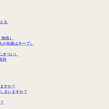
見える
・無痕）
るが在籍はキープ）
にきつい）
原則
ますか？
しまいますか？
？