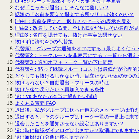
LINEグループを退出すると何が起きる？早見表
なぜ「こっそり退出」はそんなに難しい？
話題の「名前を変えて退会する裏ワザ」は効くのか？
理由1：名前を戻すと、退出メッセージの表示も戻る
理由2：改名している間、全LINE友だちにその名前が
理由3：名前を隠せても、抜けた事実は隠せない
抜けずに済む4つの代替策
代替策1：グループの通知をオフにする（最もよく使う
代替策2：トークルームを非表示にする（一覧から消え
代替策3：通知オフ + トーク一覧の下に固定
代替策4：黙って既読スルー（コストは最低だが心理的
どうしても抜けるしかない時、目立たないための5つの
抜けられない？自動退出・フリーズの時は
抜けた後で戻りたい？再加入できる条件
退出 vs あなたが本当に解きたい問題
よくある質問 FAQ
退出後、私がグループに送った過去のメッセージは消え
退出すると、そのグループはトーク一覧の一番上に来て
退会したことを通知させない設定はありますか？
退出時に確認ダイアログは出ますか？取消はできますか
退出履歴は自分側に残りますか？