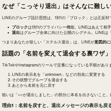
なぜ「こっそり退出」はそんなに難し
LINEのグループ設計思想は、1対1の「ブロック」とは正反対
ブロック
は1対1のプライバシー機能。LINEはあえて
退出
はグループ全体に向けた公開のシグナル。LINE
つまりあなたが欲しい「ステルス退出」は、LINEが
意図的に
話題の「名前を変えて退会する裏ワザ
TikTokやInstagramのリールで定番になっている手順があ
LINEの表示名を「unknown」などの別名に変更する
その状態でグループを退会する
あとから名前を元に戻す
狙いは「○○が退出しました」の部分に本名を出さないこと。
理由1：名前を戻すと、退出メッセージの表示も戻