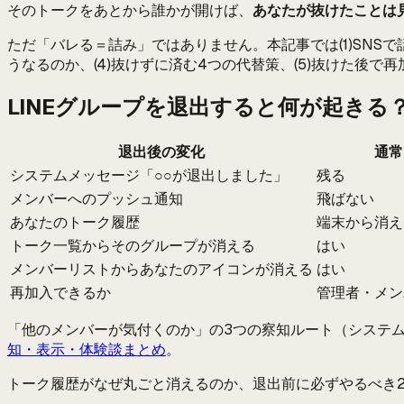
そのトークをあとから誰かが開けば、
あなたが抜けたことは
ただ「バレる＝詰み」ではありません。本記事では(1)SNS
うなるのか、(4)抜けずに済む4つの代替策、(5)抜けた後
LINEグループを退出すると何が起きる
退出後の変化
通常
システムメッセージ「○○が退出しました」
残る
メンバーへのプッシュ通知
飛ばない
あなたのトーク履歴
端末から消え
トーク一覧からそのグループが消える
はい
メンバーリストからあなたのアイコンが消える
はい
再加入できるか
管理者・メン
「他のメンバーが気付くのか」の3つの察知ルート（システ
知・表示・体験談まとめ
。
トーク履歴がなぜ丸ごと消えるのか、退出前に必ずやるべき