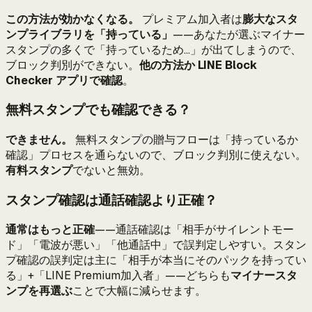
この方法が効かなくなる。
プレミアム加入者は
膨大なスタ
ンプライブラリを「持っている」
——あなたが選ぶマイナー
スタンプの多くで「持っているため...」が出てしまうので、
ブロック判別ができない。
他の方法か LINE Block
Checker アプリで確認
。
無料スタンプでも確認できる？
できません。
無料スタンプの贈与フローは「持っているか
確認」プロセスを通らないので、ブロック判別に使えない。
有料スタンプ
でないと無効。
スタンプ確認は通話確認より正確？
通常はもっと正確
——通話確認は「相手がサイレントモー
ド」「電波が悪い」「他通話中」で誤判定しやすい。スタン
プ確認の誤判定は主に「相手が本当にそのパックを持ってい
る」+「LINE Premium加入者」——どちらも
マイナースタ
ンプを再選ぶ
ことで大幅に減らせます。