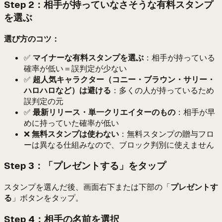
Step 2：相手が持っていなさそうな有料スタンプ
を選ぶ
選び方のコツ：
✅
マイナーな有料スタンプを選ぶ
：相手が持っている
確率が低い＝誤判定が少ない
✅
超人気キャラクター（コニー・ブラウン・サリー・
ハロハロなど）は避ける
：多くの人が持っているため
誤判定の元
✅
最新リリース・単一クリエイターのもの
：相手が早
めに持っていた確率が低い
❌
無料スタンプは使わない
：無料スタンプの贈与フロ
ーは異なる仕組みなので、ブロック判別に使えません
Step 3：「プレゼントする」をタップ
スタンプを選んだ後、画面右下または下部の「
プレゼントす
る
」ボタンをタップ。
Step 4：相手の名前を選択