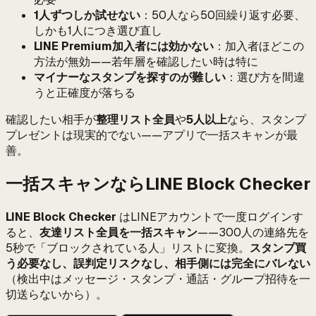
1人ずつしか試せない
：50人なら50回繰り返す必要、
しかも1人につき選び直し
LINE Premium加入者には効かない
：加入者ほどこの
方法が無効——若年層を確認したい時は特に
マイナーなスタンプを探すのが難しい
：選び方を間違
うと正確度が落ちる
確認したい相手が
整理リスト全員
や
5人以上
なら、スタンプ
プレゼントは現実的でない——アプリで一括スキャンが最
善。
一括スキャンならLINE Block Checker
LINE Block Checker
はLINEアカウントで一度ログインす
ると、
友達リスト全員を一括スキャン
——300人の連絡先を
5秒で「ブロックされている人」リストに変換。
スタンプ買
う必要なし、誤判定リスクなし、相手側には完全にバレない
（検出中はメッセージ・スタンプ・通話・グループ招待を一
切送らないから）。