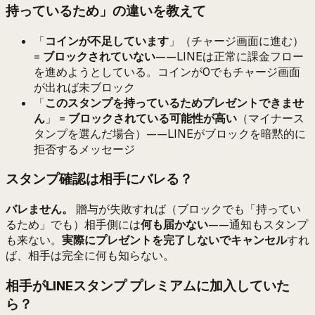
持っているため」の違いを教えて
「
コインが不足しています
」（チャージ画面に進む）
=
ブロックされていない
——LINEは正常に課金フロー
を進めようとしている。コインが0でもチャージ画面
が出れば未ブロック
「
このスタンプを持っているためプレゼントできませ
ん
」 =
ブロックされている可能性が高い
（マイナース
タンプを選んだ場合）——LINEがブロックを暗黙的に
拒否するメッセージ
スタンプ確認は相手にバレる？
バレません。
贈与が失敗すれば（ブロックでも「持ってい
るため」でも）相手側には
何も届かない
——通知もスタンプ
も来ない。
実際にプレゼントを完了しないでキャンセル
すれ
ば、相手は完全に何も知らない。
相手がLINEスタンプ プレミアムに加入していた
ら？