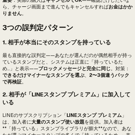
重要
：実際の購入は
キャンセルでOK
——確認だけしたいな
ら、チャージ画面まで進んでもキャンセルすれば
お金はかか
りません
。
3つの誤判定パターン
1. 相手が本当にそのスタンプを持っている
最も直接的な誤判定——あなたが選んだのが偶然相手が持っ
ているスタンプだと、システムは正直に「持っているた
め...」と表示——
ブロックメッセージと完全に同じ
。対策：
できるだけマイナーなスタンプを選ぶ
、
2〜3個違うパック
で再検証
。
2. 相手が「LINEスタンプ プレミアム」に加入して
いる
LINEのサブスクリプション「
LINEスタンプ プレミアム
」
は、加入者に
大量のスタンプ使い放題
を提供。加入者は
**「持っている」スタンプライブラリが膨大**なので、あな