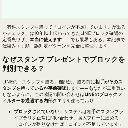
「有料スタンプを贈って『コインが不足しています』が出る
かチェック」は10年以上伝わってきたLINEブロック確認の
定番裏ワザ。
本当に使えます
——でも限界もある。本記事で
仕組み＋手順＋誤判定パターンを完全に整理します。
なぜスタンプ プレゼントでブロックを
判別できる？
LINEの「スタンプを贈る」機能は、贈る前に
相手がそのス
タンプを持っているか事前確認
します——あなたが二重買い
しないように。この確認の問い合わせは
LINEのブロックフ
ィルターを通過する内部クエリ
を使っており：
ブロックされていない
：システムは相手のスタンプラ
イブラリを正常に問い合わせ、購入フローに進める
（コインが足りなければ「コインが不足しています」