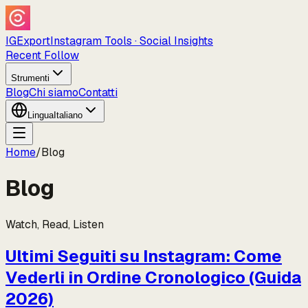
IGExport
Instagram Tools · Social Insights
Recent Follow
Strumenti
Blog
Chi siamo
Contatti
Lingua
Italiano
Home
/
Blog
Blog
Watch, Read, Listen
Ultimi Seguiti su Instagram: Come
Vederli in Ordine Cronologico (Guida
2026)