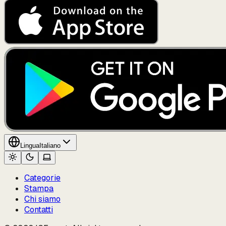
Lingua
Italiano
Categorie
Stampa
Chi siamo
Contatti