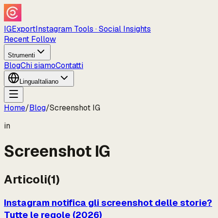
IGExport
Instagram Tools · Social Insights
Recent Follow
Strumenti
Blog
Chi siamo
Contatti
Lingua
Italiano
Home
/
Blog
/
Screenshot IG
in
Screenshot IG
Articoli
(
1
)
Instagram notifica gli screenshot delle storie?
Tutte le regole (2026)