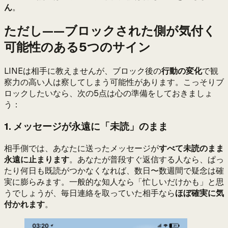
ん
。
ただし——ブロックされた側が気付く
可能性のある5つのサイン
LINEは相手に教えませんが、ブロック後の
行動の変化
で観
察力の高い人は察してしまう可能性があります。こっそりブ
ロックしたいなら、次の5点は心の準備をしておきましょ
う：
1. メッセージが永遠に「未読」のまま
相手側では、あなたに送ったメッセージが
すべて未読のまま
永遠に止まります
。あなたが普段すぐ返信する人なら、ぱっ
たり何日も既読がつかなくなれば、数日〜数週間で疑念は確
実に膨らみます。一般的な知人なら「忙しいだけかも」と思
うでしょうが、毎日連絡を取っていた相手なら
ほぼ確実に気
付かれます
。