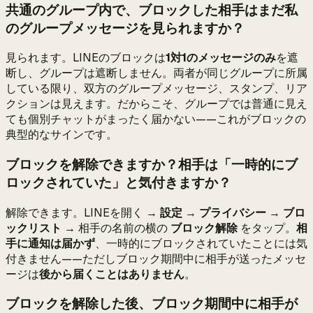
共通のグループ内で、ブロックした相手はまだ私
のグループメッセージを見られますか？
見られます。LINEのブロックは
1対1のメッセージのみ
を遮
断し、グループは遮断しません。両者が同じグループに所属
している限り、双方のグループメッセージ、スタンプ、リア
クションは見えます。だからこそ、グループでは普通に見え
ても個別チャットがまったく届かない——これがブロックの
典型的なサインです。
ブロックを解除できますか？相手は「一時的にブ
ロックされていた」と気付きますか？
解除できます。LINEを開く →
設定
→
プライバシー
→
ブロ
ックリスト
→ 相手の名前の横の
ブロック解除
をタップ。
相
手に通知は届かず
、一時的にブロックされていたことには気
付きません——ただしブロック期間中に相手が送ったメッセ
ージは
後から届くことはありません
。
ブロックを解除した後、ブロック期間中に相手が