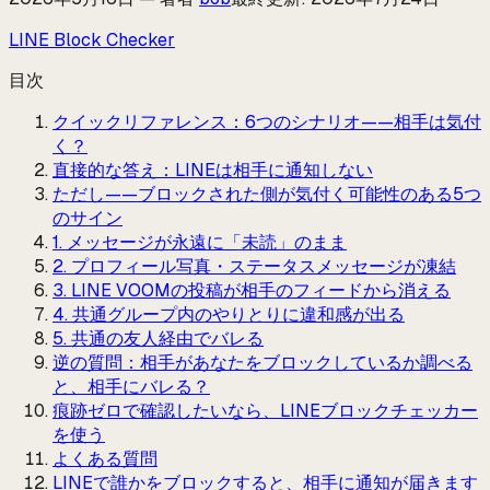
LINE Block Checker
目次
クイックリファレンス：6つのシナリオ——相手は気付
く？
直接的な答え：LINEは相手に通知しない
ただし——ブロックされた側が気付く可能性のある5つ
のサイン
1. メッセージが永遠に「未読」のまま
2. プロフィール写真・ステータスメッセージが凍結
3. LINE VOOMの投稿が相手のフィードから消える
4. 共通グループ内のやりとりに違和感が出る
5. 共通の友人経由でバレる
逆の質問：相手があなたをブロックしているか調べる
と、相手にバレる？
痕跡ゼロで確認したいなら、LINEブロックチェッカー
を使う
よくある質問
LINEで誰かをブロックすると、相手に通知が届きます