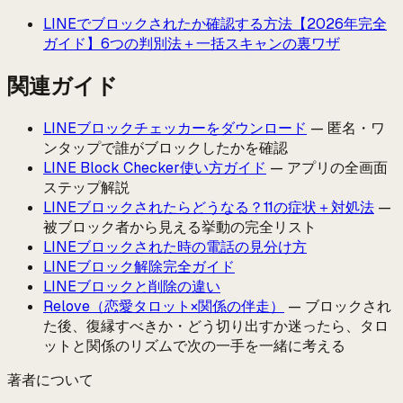
LINEでブロックされたか確認する方法【2026年完全
ガイド】6つの判別法＋一括スキャンの裏ワザ
関連ガイド
LINEブロックチェッカーをダウンロード
— 匿名・ワ
ンタップで誰がブロックしたかを確認
LINE Block Checker使い方ガイド
— アプリの全画面
ステップ解説
LINEブロックされたらどうなる？11の症状＋対処法
—
被ブロック者から見える挙動の完全リスト
LINEブロックされた時の電話の見分け方
LINEブロック解除完全ガイド
LINEブロックと削除の違い
Relove（恋愛タロット×関係の伴走）
— ブロックされ
た後、復縁すべきか・どう切り出すか迷ったら、タロ
ットと関係のリズムで次の一手を一緒に考える
著者について