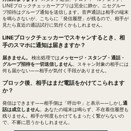
LINEブロックチェッカーアプリは完全に静か。ニセグルー
プ招待はグループ通知を送信します。音声通話は相手の端末
を鳴らさないが、こちらに「発信履歴」が残るので、相手が
見たら直近の通話試行に気付くかもしれません。
LINEブロックチェッカーでスキャンするとき、相
手のスマホに通知は届きますか？
届きません。
検出処理では
メッセージ・スタンプ・通話・
グループ招待を一切送信しません
。スキャン対象の相手には
何も届かない——相手が気付く手段がありません。
ブロック後、相手はまだ電話をかけてこられます
か？
発信はできます——相手側は「呼出中」と表示——しかし
通
話は成立しません
。あなたの端末は鳴らず、不在着信履歴も
残りません。相手が何度もかけてもまったく繋がらないの
で、不審に思うかもしれません。