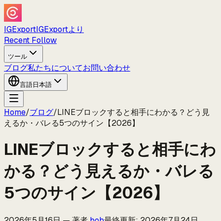
IGExport
IGExportより
Recent Follow
ツール
ブログ
私たちについて
お問い合わせ
言語
日本語
Home
/
ブログ
/
LINEブロックすると相手にわかる？どう見
えるか・バレる5つのサイン【2026】
LINEブロックすると相手にわ
かる？どう見えるか・バレる
5つのサイン【2026】
2026年5月16日
—
著者
bob
最終更新
:
2026年7月24日