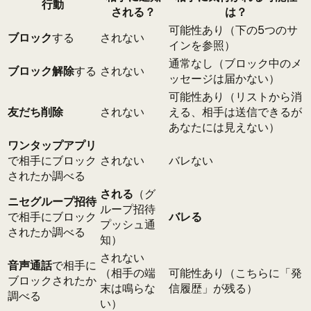
行動
される？
は？
可能性あり（下の5つのサ
ブロック
する
されない
インを参照）
通常なし（ブロック中のメ
ブロック解除
する
されない
ッセージは届かない）
可能性あり（リストから消
友だち削除
されない
える、相手は送信できるが
あなたには見えない）
ワンタップアプリ
で相手にブロック
されない
バレない
されたか調べる
される
（グ
ニセグループ招待
ループ招待
で相手にブロック
バレる
プッシュ通
されたか調べる
知）
されない
音声通話
で相手に
（相手の端
可能性あり（こちらに「発
ブロックされたか
末は鳴らな
信履歴」が残る）
調べる
い）