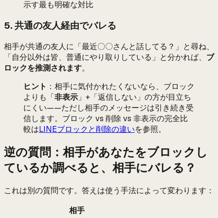
示す最も明確な対比
5. 共通の友人経由でバレる
相手が共通の友人に「最近〇〇さんと話してる？」と尋ね、
「自分以外は皆、普通にやり取りしている」と分かれば、
ブ
ロックを推測されます
。
ヒント
：相手に気付かれたくないなら、ブロック
よりも「
非表示
」+「返信しない」の方が目立ち
にくい——ただし相手のメッセージは引き続き受
信します。ブロック vs 削除 vs 非表示の完全比
較は
LINEブロックと削除の違い
を参照。
逆の質問：相手があなたをブロックし
ているか調べると、相手にバレる？
これは別の質問です。答えは使う手法によって変わります：
相手