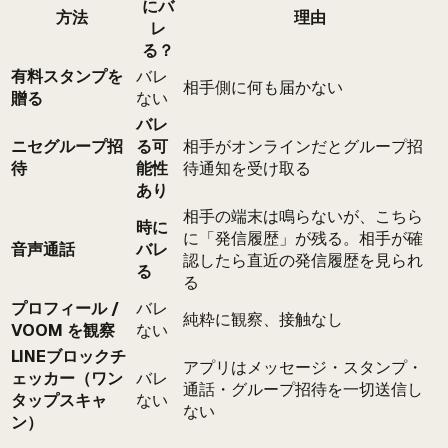
にバ
方法
理由
レ
る？
有料スタンプを
バレ
相手側に何も届かない
贈る
ない
バレ
ニセグループ招
る可
相手がオンラインだとグループ招
待
能性
待通知を受け取る
あり
相手の端末は鳴らないが、こちら
時に
に「発信履歴」が残る。相手が確
音声通話
バレ
認したら直近の発信履歴を見られ
る
る
プロフィール /
バレ
純粋に観察、接触なし
VOOM を観察
ない
LINEブロックチ
アプリはメッセージ・スタンプ・
ェッカー（ワン
バレ
通話・グループ招待を一切送信し
タップスキャ
ない
ない
ン）