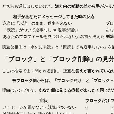
どちらも通知はしないけど、
逆方向の挙動の差から手がかり
相手があなたにメッセージしてきた時の反応
永久に「未読」のまま、返事も来ない
ブロ
「既読」がついて返事なし or 返事が遅い
あな
あなたのプロフィールを見つけられない／名前が消えた
削除
慎重な相手は「永久に未読」と「既読しても返事しない」を
「ブロック」と「ブロック削除」の見
ここは検索でよく聞かれる割に、
正直な答えが書かれていな
被ブロック側からは、「ブロックだけ」と「ブロック＋
理由はシンプルで、
あなた側に見える症状がまったく同じだ
症状
ブロックだけ
メッセージが届かない・既読がつかない
○
○
通話が成立しない（呼び出し中のまま）
○
○