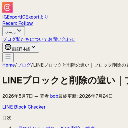
IGExport
IGExportより
Recent Follow
ツール
ブログ
私たちについて
お問い合わせ
言語
日本語
Home
/
ブログ
/
LINEブロックと削除の違い｜ブロック削除の
LINEブロックと削除の違い
2026年5月7日
—
著者
bob
最終更新
:
2026年7月24日
LINE Block Checker
目次