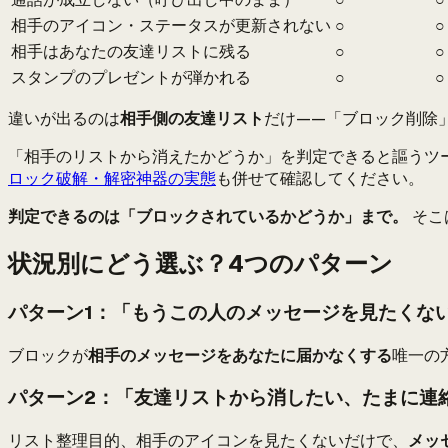
相手のアイコン・ステータスが更新されない
○
○
相手はあなたの友達リストに残る
○
○
スタンプのプレゼントが弾かれる
○
○
違いが出るのは
相手側の友達リスト
だけ——「ブロック削除
「相手のリストから消えたかどうか」を判定できると謳うツ
ロック破解・解密神器の実態
も併せて確認してください。
判定できるのは「ブロックされているかどうか」まで。
そこ
状況別にどう選ぶ？4つのパターン
パターン1：「もうこの人のメッセージを見たくない
ブロックが
相手のメッセージをあなたに届かなくする
唯一の
パターン2：「友達リストから消したい、たまに連絡
リスト整理目的、相手のアイコンを見たくないだけで、
メッ