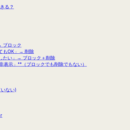
きる？
 ブロック
もOK」→ 削除
したい」→ ブロック＋削除
「非表示」**（ブロックでも削除でもない）
いない)
r