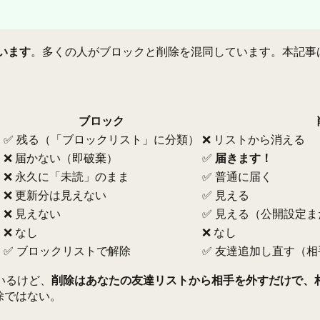
います
。多くの人がブロックと削除を混同しています。本記事
ブロック
✅ 残る（「ブロックリスト」に分類）
❌ リストから消える
❌ 届かない（即破棄）
✅
届きます！
❌ 永久に「未読」のまま
✅ 普通に届く
？
❌ 更新分は見えない
✅ 見える
❌ 見えない
✅ 見える（公開設定
❌ なし
❌ なし
✅ ブロックリストで解除
✅ 友達追加し直す（
いるけど、
削除はあなたの友達リストから相手を外すだけで、
除ではない。