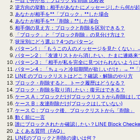
一目で分かる：ブロック vs 削除 比較表
逆方向の挙動：相手があなたにメッセージしたら何が起
あなたが相手を**「ブロック」**した場合
あなたが相手を**「削除」**した場合
相手側の見え方：ブロックと削除を区別できる？
「ブロック」と「ブロック削除」の見分け方は？
状況別にどう選ぶ？4つのパターン
パターン1：「もうこの人のメッセージを見たくない」→
パターン2：「友達リストから消したい、たまに連絡来て
パターン3：「相手が私を完全に見つけられないように
パターン4：「ちょっと冷却期間が欲しいだけ」→ **
LINE のブロックリストはどこ？確認・解除のやり方
ブロック・削除すると、トーク履歴はどうなる？
ブロック・削除を取り消したい：復元はできる？
ケース A：ブロックだけ(ブロックリストから削除はして
ケース B：友達削除だけ(ブロックはしていない)
ケース C：ブロック後、ブロックリストから「削除」
動く前に一言
誰にブロックされたか確認したい？LINE Block Checke
よくある質問（FAQ）
LINEのブロックと削除の違いは何？