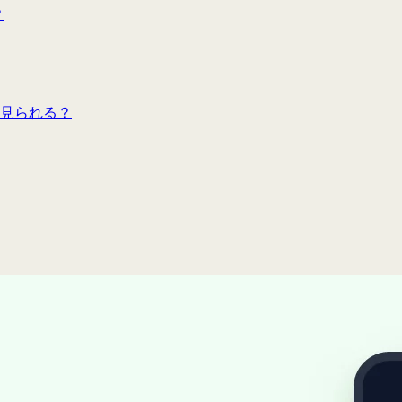
？
見られる？