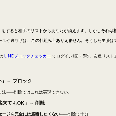
」をすると相手のリストからあなたが消えます。しかし
それは
ールや裏ワザは、
この仕組み上ありえません
。そうした主張は
は
LINEブロックチェッカー
でログイン1回・5秒、友達リスト
」→ ブロック
方法——削除ではこれは実現できない。
来てもOK」→ 削除
セージを完全には遮断したくない
——削除で十分。