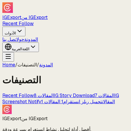
من IGExport
IGExport
Recent Follow
الأدوات
المدونة
حول
اتصل بنا
اللغة
العربية
المدونة
/
التصنيفات
/
Home
التصنيفات
IG
المقالات
7
IG Story Download
المقالات
8
Recent Follow
المقالات
تحميل ريلز انستقرام
1
المقالات
1
Screenshot Notify
من IGExport
IGExport
أفضل أداة لتحليل نشاط إنستغرام بسرعة ودقة.