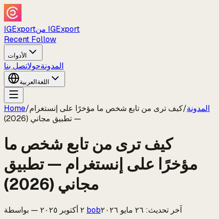
من IGExport
IGExport
Recent Follow
الأدوات
المدونة
حول
اتصل بنا
اللغة
العربية
المدونة
/
كيف ترى من تابع شخص ما مؤخرًا على إنستغرام
/
Home
— تطبيق مجاني (2026)
كيف ترى من تابع شخص ما
مؤخرًا على إنستغرام — تطبيق
مجاني (2026)
آخر تحديث
:
٢٦ مايو ٢٠٢٦
bob
٢ أكتوبر ٢٠٢٥
—
بواسطة