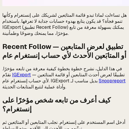
هل تساءلت لماذا تبدو قائمة المتابَعين لشريكك على إنستغرام وكأنها
تنمو فجأة؟ قد يكون يتابع بهدوء حسابات جذابة لا تعرفها. باستخدام
IGExport (تطبيق Recent Follow) يمكنك بسهولة معرفة من تابع
مؤخرًا، مما يمنحك وضوحًا وطمأنينة.
Recent Follow — تطبيق لعرض المتابعين
أو المتابَعين الأحدث لأي حساب إنستغرام عام
في هذا الدليل، نشرح خطوة بخطوة كيفية معرفة من تابعه مؤخرًا.
— تطبيقًا لعرض أحدث المتابعين أو قائمة المتابَعين
IGExport
نقدّم
Snoopreport
لأي حساب إنستغرام عام. IGExport بديل مناسب لـ
وأداة عملية لتتبع المتابعات الحديثة.
كيف أعرف من تابعه شخص مؤخرًا على
إنستغرام؟
أدخل اسم المستخدم على إنستغرام. نجلب المتابعين أو المتابَعين ثم
نرتّبهم من الأحدث إلى الأقدم. بهذه البساطة.