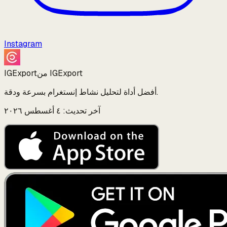
Instagram
من IGExport
IGExport
أفضل أداة لتحليل نشاط إنستغرام بسرعة ودقة.
آخر تحديث: ٤ أغسطس ٢٠٢٦