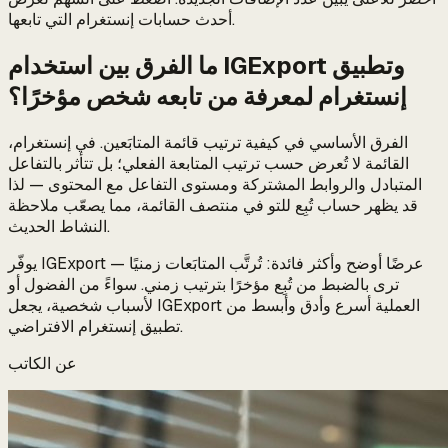
أحدث حسابات إنستغرام التي تابعها.
ما الفرق بين استخدام IGExport وتطبيق
إنستغرام لمعرفة من تابعه شخص مؤخرًا؟
الفرق الأساسي في كيفية ترتيب قائمة المتابَعين. في إنستغرام،
القائمة لا تُعرض حسب ترتيب المتابعة الفعلي؛ بل تتأثر بالتفاعل
المتبادل والروابط المشتركة ومستوى التفاعل مع المحتوى — لذا
قد يظهر حساب تُبِع للتو في منتصف القائمة، مما يصعّب ملاحظة
النشاط الحديث.
يوفّر IGExport عرضًا أوضح وأكثر فائدة: تُرتَّب المتابَعات زمنيًا —
ترى بالضبط من تُبِع مؤخرًا بترتيب زمني. سواءً من الفضول أو
لأسباب شخصية، يجعل IGExport العملية أسرع وأدق وأبسط من
تطبيق إنستغرام الافتراضي.
عن الكاتب