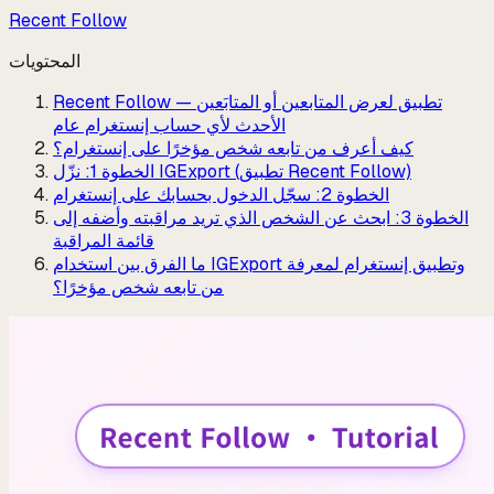
Recent Follow
المحتويات
Recent Follow — تطبيق لعرض المتابعين أو المتابَعين
الأحدث لأي حساب إنستغرام عام
كيف أعرف من تابعه شخص مؤخرًا على إنستغرام؟
الخطوة 1: نزّل IGExport (تطبيق Recent Follow)
الخطوة 2: سجّل الدخول بحسابك على إنستغرام
الخطوة 3: ابحث عن الشخص الذي تريد مراقبته وأضفه إلى
قائمة المراقبة
ما الفرق بين استخدام IGExport وتطبيق إنستغرام لمعرفة
من تابعه شخص مؤخرًا؟