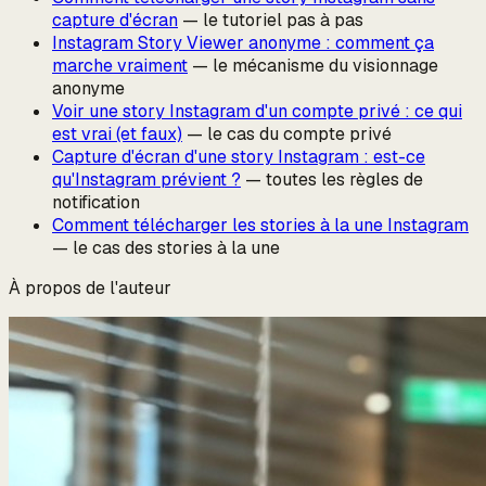
capture d'écran
— le tutoriel pas à pas
Instagram Story Viewer anonyme : comment ça
marche vraiment
— le mécanisme du visionnage
anonyme
Voir une story Instagram d'un compte privé : ce qui
est vrai (et faux)
— le cas du compte privé
Capture d'écran d'une story Instagram : est-ce
qu'Instagram prévient ?
— toutes les règles de
notification
Comment télécharger les stories à la une Instagram
— le cas des stories à la une
À propos de l'auteur