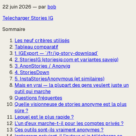
22 juin 2026
—
par
bob
Telecharger Stories IG
Sommaire
Les neuf critères utilisés
Tableau comparatif
1. IGExport — `/fr/ig-story-download`
2. StoriesIG (storiesig.com et variantes saveig)
3. AnonStories / Anonyig
4. StoriesDown
5. InstaStoriesAnonymous (et similaires)
Mais en vrai — la plupart des gens veulent juste un
outil qui marche
Questions fréquentes
Quelle visionneuse de stories anonyme est la plus
sûre ?
Lequel est le plus rapide ?
L'un d'eux marche-t-il pour les comptes privés ?
Ces outils sont-ils vraiment anonymes ?