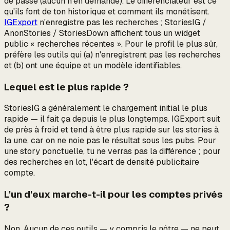
de passe (aucun n'en demande). Le différenciateur est ce
qu'ils font de ton historique et comment ils monétisent.
IGExport
n'enregistre pas les recherches ; StoriesIG /
AnonStories / StoriesDown affichent tous un widget
public « recherches récentes ». Pour le profil le plus sûr,
préfère les outils qui (a) n'enregistrent pas les recherches
et (b) ont une équipe et un modèle identifiables.
Lequel est le plus rapide ?
StoriesIG a généralement le chargement initial le plus
rapide — il fait ça depuis le plus longtemps. IGExport suit
de près à froid et tend à être plus rapide sur les stories à
la une, car on ne noie pas le résultat sous les pubs. Pour
une story ponctuelle, tu ne verras pas la différence ; pour
des recherches en lot, l'écart de densité publicitaire
compte.
L'un d'eux marche-t-il pour les comptes privés
?
Non. Aucun de ces outils — y compris le nôtre — ne peut