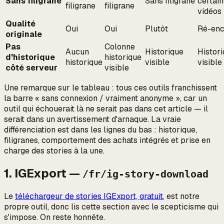
Sans filigrane
Sans filigrane
certai
filigrane
filigrane
vidéos
Qualité
Oui
Oui
Plutôt
Ré-en
originale
Pas
Colonne
Aucun
Historique
Histor
d'historique
historique
historique
visible
visible
côté serveur
visible
Une remarque sur le tableau : tous ces outils franchissent
la barre « sans connexion / vraiment anonyme », car un
outil qui échouerait là ne serait pas dans cet article — il
serait dans un avertissement d'arnaque. La vraie
différenciation est dans les lignes du bas : historique,
filigranes, comportement des achats intégrés et prise en
charge des stories à la une.
1. IGExport —
/fr/ig-story-download
Le
téléchargeur de stories IGExport, gratuit
, est notre
propre outil, donc lis cette section avec le scepticisme qui
s'impose. On reste honnête.