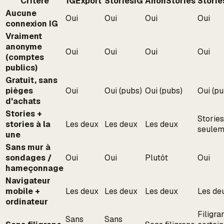
Critère
IGExport
StoriesIG
AnonStories
Stori
Aucune
Oui
Oui
Oui
Oui
connexion IG
Vraiment
anonyme
Oui
Oui
Oui
Oui
(comptes
publics)
Gratuit, sans
pièges
Oui
Oui (pubs)
Oui (pubs)
Oui (pu
d'achats
Stories +
Stories
stories à la
Les deux
Les deux
Les deux
seulem
une
Sans mur à
sondages /
Oui
Oui
Plutôt
Oui
hameçonnage
Navigateur
mobile +
Les deux
Les deux
Les deux
Les de
ordinateur
Filigra
Sans
Sans