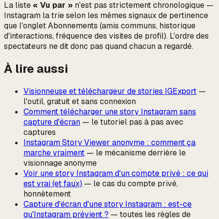
La liste
« Vu par »
n'est pas strictement chronologique —
Instagram la trie selon les mêmes signaux de pertinence
que l'onglet Abonnements (amis communs, historique
d'interactions, fréquence des visites de profil). L'
ordre
des
spectateurs ne dit donc pas quand chacun a regardé.
À lire aussi
Visionneuse et téléchargeur de stories IGExport
—
l'outil, gratuit et sans connexion
Comment télécharger une story Instagram sans
capture d'écran
— le tutoriel pas à pas avec
captures
Instagram Story Viewer anonyme : comment ça
marche vraiment
— le mécanisme derrière le
visionnage anonyme
Voir une story Instagram d'un compte privé : ce qui
est vrai (et faux)
— le cas du compte privé,
honnêtement
Capture d'écran d'une story Instagram : est-ce
qu'Instagram prévient ?
— toutes les règles de