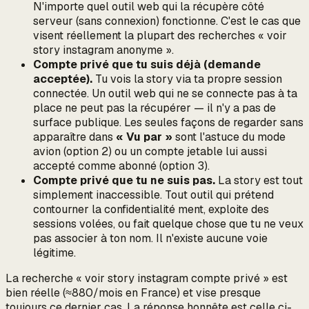
N'importe quel outil web qui la récupère côté
serveur (sans connexion) fonctionne. C'est le cas que
visent réellement la plupart des recherches « voir
story instagram anonyme ».
Compte privé que tu suis déjà (demande
acceptée).
Tu vois la story via ta propre session
connectée. Un outil web qui ne se connecte pas à ta
place ne peut pas la récupérer — il n'y a pas de
surface publique. Les seules façons de regarder sans
apparaître dans
« Vu par »
sont l'astuce du mode
avion (option 2) ou un compte jetable
lui aussi
accepté comme abonné
(option 3).
Compte privé que tu ne suis pas.
La story est tout
simplement inaccessible. Tout outil qui prétend
contourner la confidentialité ment, exploite des
sessions volées, ou fait quelque chose que tu ne veux
pas associer à ton nom. Il n'existe aucune voie
légitime.
La recherche « voir story instagram compte privé » est
bien réelle (≈880/mois en France) et vise presque
toujours ce dernier cas. La réponse honnête est celle ci-