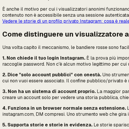
È anche il motivo per cui i visualizzatori anonimi funzionan
contenuto non è accessibile senza una sessione autenticata c
Vedere le storie di un profilo privato Instagram: cosa è real
Come distinguere un visualizzatore 
Una volta capito il meccanismo, le bandiere rosse sono facili
1. Non chiede il tuo login Instagram.
È la prova più impor
raccoglie password. Non c'è alcun motivo legittimo per cui
2. Dice "solo account pubblici" con onestà.
Uno strument
cui non vuoi essere associato. Il confine pubblico/privato è r
3. Non ha un sistema di account proprio.
La maggior parte
creare un account solo per vedere una storia pubblica, chiedi
4. Funziona in un browser normale senza estensione.
L
instagram.com, DM compresi. Uno strumento web che gira int
5. Supporta storie
e
storie in evidenza.
Le storie sparisc