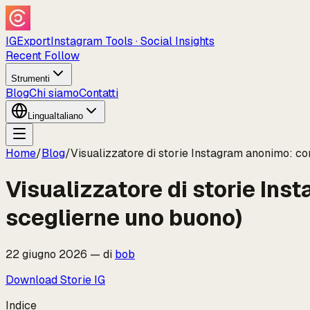
IGExport
Instagram Tools · Social Insights
Recent Follow
Strumenti
Blog
Chi siamo
Contatti
Lingua
Italiano
Home
/
Blog
/
Visualizzatore di storie Instagram anonimo: c
Visualizzatore di storie In
sceglierne uno buono)
22 giugno 2026
—
di
bob
Download Storie IG
Indice