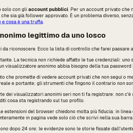
o solo con gli
account pubblici
. Per un account privato che 
he sia già follower approvato. È un problema diverso, senza u
e e cosa è una truffa
.
anonimo legittimo da uno losco
 da riconoscere. Ecco la lista di controllo che farei passare 
tante. La tecnica non richiede affatto le tue credenziali: uno
 un visualizzatore anonimo abbia bisogno della tua password
o che promette di vedere account
privati
che non segui o men
eale e portante; gli strumenti che fingono il contrario non sono
 dei visualizzatori anonimi seri non ti fa registrare: non c'è
ti cosa sta registrando sul tuo profilo.
e estensioni del browser chiedono molta più fiducia: in linea 
eramente in pagina vede solo ciò che scrivi nella sua barra 
ono dopo 24 ore; le evidenze sono le storie fissate dall'uten