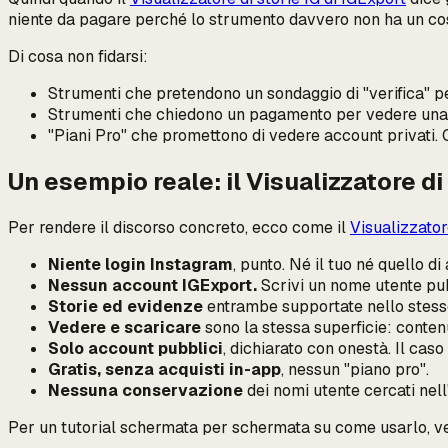
niente da pagare perché lo strumento davvero non ha un cos
Di cosa
non
fidarsi:
Strumenti che pretendono un sondaggio di "verifica" p
Strumenti che chiedono un pagamento per vedere una st
"Piani Pro" che promettono di vedere account privati. C
Un esempio reale: il Visualizzatore di
Per rendere il discorso concreto, ecco come il
Visualizzatore
Niente login Instagram
, punto. Né il tuo né quello di a
Nessun account IGExport.
Scrivi un nome utente pubbl
Storie ed evidenze
entrambe supportate nello stesso
Vedere e scaricare
sono la stessa superficie: contenut
Solo account pubblici
, dichiarato con onestà. Il cas
Gratis, senza acquisti in-app
, nessun "piano pro".
Nessuna conservazione
dei nomi utente cercati nell
Per un tutorial schermata per schermata su come usarlo, v