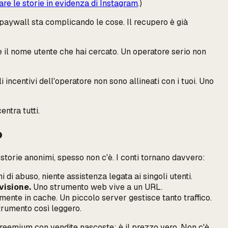
re le storie in evidenza di Instagram
.)
paywall sta complicando le cose. Il recupero è già
e il nome utente che hai cercato. Un operatore serio non
 incentivi dell'operatore non sono allineati con i tuoi. Uno
entra tutti.
o
 storie anonimi, spesso non c'è. I conti tornano davvero:
di abuso, niente assistenza legata ai singoli utenti.
visione.
Uno strumento web vive a un URL.
nte in cache. Un piccolo server gestisce tanto traffico.
strumento così leggero.
freemium con vendite nascoste: è il prezzo vero. Non c'è