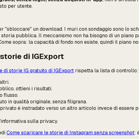
to per utente.
er "sbloccare" un download. I muri con sondaggio sono lo sc
oria pubblica. Il meccanismo non ha bisogno di un piano pre
ome sopra: la capacità di fondo non esiste, quindi il piano no
 storie di IGExport
 di storie IG gratuito di IGExport
rispetta la lista di controllo:
ltri.
ico, ottieni i risultati.
 flusso.
o in qualità originale, senza filigrana.
o privato è instradato verso un altro articolo invece di esser
'informativa sulla privacy.
edi
Come scaricare le storie di Instagram senza screenshot
: 