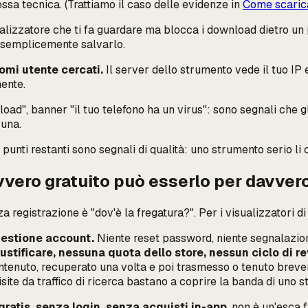
ssa tecnica. (Trattiamo il caso delle evidenze in
Come scarica
alizzatore che ti fa guardare ma blocca i download dietro un 
no semplicemente salvarlo.
nomi utente cercati.
Il server dello strumento vede il tuo IP 
mente.
oad", banner "il tuo telefono ha un virus": sono segnali che gli
suna.
punti restanti sono segnali di qualità: uno strumento serio li c
vvero gratuito può esserlo per davver
registrazione è "dov'è la fregatura?". Per i visualizzatori di
gestione account.
Niente reset password, niente segnalazioni 
stificare, nessuna quota dello store, nessun ciclo di re
tenuto, recuperato una volta e poi trasmesso o tenuto breveme
site da traffico di ricerca bastano a coprire la banda di uno 
gratis, senza login, senza acquisti in-app
, non è un'esca 