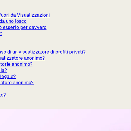
fuori da Visualizzazioni
 da uno losco
ò esserlo per davvero
t
o di un visualizzatore di profili privati?
sualizzatore anonimo?
storie anonimo?
ria?
 legale?
zzatore anonimo?
to?