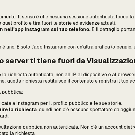
rumento. Il senso è che nessuna sessione autenticata tocca la 
uel profilo e tira fuori le storie ed evidenze attuali.
n nell'app Instagram sul tuo telefono.
È il dettaglio porta
 è uno. È solo l'app Instagram con un'altra grafica (o peggio, 
 server ti tiene fuori da Visualizzazio
o la richiesta autenticata
, non all'IP, al dispositivo o al brow
one; quella richiesta restituisce il contenuto e registra il tuo
a pubblica:
cata a Instagram per il profilo pubblico e le sue storie.
ire la richiesta
, quindi non c'è nessuno spettatore da aggiu
ardi.
sultazione pubblica non autenticata. Non c'è un account dietro
ato la richiesta.