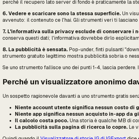
perché il recupero lato server di fondo è praticamente la ste
6. Vedere e scaricare sono la stessa superficie.
Un visu
avvenuto: il contenuto ce l'hai. Gli strumenti veri ti lascia
7. L'informativa sulla privacy esclude di conservare i 
conserva questi dati; l'informativa dovrebbe dirlo esplicita
8. La pubblicità è sensata.
Pop-under, finti pulsanti "downl
strumento gratuito legittimo mostra pubblicità sobria o nes
Se uno strumento fallisce uno dei punti 1-4, lascia perdere. I 
Perché un visualizzatore anonimo da
Un sospetto ragionevole davanti a uno strumento gratis senza 
Niente account utente significa nessun costo di 
Niente app significa nessun acquisto in-app da giu
Il calcolo costa poco.
Una storia è qualche MB di con
La pubblicità sulla pagina di ricerca lo copre.
Le vi
Quindi quando il
Visualizzatore di storie IG di IGExport
dice