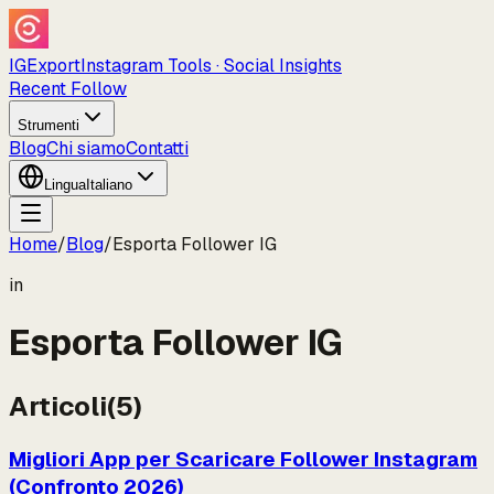
IGExport
Instagram Tools · Social Insights
Recent Follow
Strumenti
Blog
Chi siamo
Contatti
Lingua
Italiano
Home
/
Blog
/
Esporta Follower IG
in
Esporta Follower IG
Articoli
(
5
)
Migliori App per Scaricare Follower Instagram
(Confronto 2026)