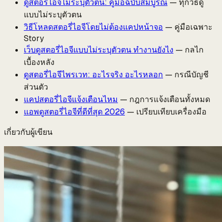
ดูสตอรี่ไอจีไม่ระบุตัวตน: คู่มือฉบับสมบูรณ์
— ทุกวิธีดู
แบบไม่ระบุตัวตน
วิธีโหลดสตอรี่ไอจีโดยไม่ต้องแคปหน้าจอ
— คู่มือเฉพาะ
Story
เว็บดูสตอรี่ไอจีแบบไม่ระบุตัวตน ทำงานยังไง
— กลไก
เบื้องหลัง
ดูสตอรี่ไอจีไพรเวท: อะไรจริง อะไรหลอก
— กรณีบัญชี
ส่วนตัว
แคปสตอรี่ไอจีแจ้งเตือนไหม
— กฎการแจ้งเตือนทั้งหมด
แอพดูสตอรี่ไอจีที่ดีที่สุด 2026
— เปรียบเทียบเครื่องมือ
เกี่ยวกับผู้เขียน