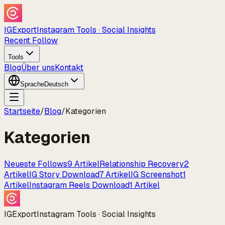
IGExport
Instagram Tools · Social Insights
Recent Follow
Tools
Blog
Über uns
Kontakt
Sprache
Deutsch
Startseite
/
Blog
/
Kategorien
Kategorien
Neueste Follows
9
Artikel
Relationship Recovery
2
Artikel
IG Story Download
7
Artikel
IG Screenshot
1
Artikel
Instagram Reels Download
1
Artikel
IGExport
Instagram Tools · Social Insights