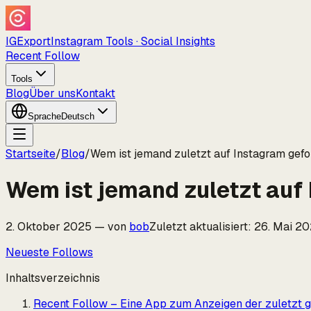
IGExport
Instagram Tools · Social Insights
Recent Follow
Tools
Blog
Über uns
Kontakt
Sprache
Deutsch
Startseite
/
Blog
/
Wem ist jemand zuletzt auf Instagram gefo
Wem ist jemand zuletzt auf 
2. Oktober 2025
—
von
bob
Zuletzt aktualisiert
:
26. Mai 2
Neueste Follows
Inhaltsverzeichnis
Recent Follow – Eine App zum Anzeigen der zuletzt g