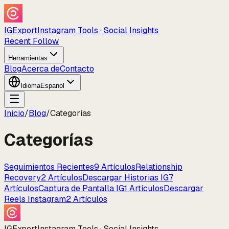
IGExport
Instagram Tools · Social Insights
Recent Follow
Herramientas
Blog
Acerca de
Contacto
Idioma
Espanol
Inicio
/
Blog
/
Categorías
Categorías
Seguimientos Recientes
9
Artículos
Relationship
Recovery
2
Artículos
Descargar Historias IG
7
Artículos
Captura de Pantalla IG
1
Artículos
Descargar
Reels Instagram
2
Artículos
IGExport
Instagram Tools · Social Insights