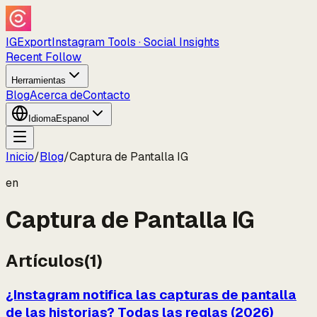
IGExport
Instagram Tools · Social Insights
Recent Follow
Herramientas
Blog
Acerca de
Contacto
Idioma
Espanol
Inicio
/
Blog
/
Captura de Pantalla IG
en
Captura de Pantalla IG
Artículos
(
1
)
¿Instagram notifica las capturas de pantalla
de las historias? Todas las reglas (2026)