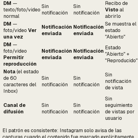
DM
—
Recibo de
Sin
Sin
texto/foto/video
Visto
al
notificación
notificación
normal
abrirlo
DM
—
Se muestra el
Notificación
Notificación
foto/video
Ver
estado
enviada
enviada
una vez
"Abierto"
DM
—
Estado
foto/video
Notificación
Notificación
"Abierto" +
Permitir
enviada
enviada
"Reproducido"
reproducción
Nota
(el estado
Sin
de 60
Sin
Sin
notificación
caracteres del
notificación
notificación
de vista
Inbox)
Sin
Canal de
Sin
Sin
seguimiento
difusión
notificación
notificación
de vistas por
usuario
El patrón es consistente: Instagram solo avisa de las
capturas cuando el
contenido fue marcado explícitamente