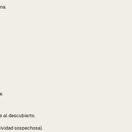
na.
e.
e al descubierto.
tividad sospechosa).