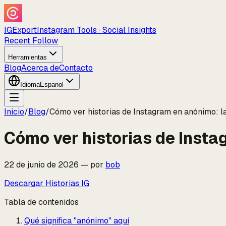
IGExport
Instagram Tools · Social Insights
Recent Follow
Herramientas
Blog
Acerca de
Contacto
Idioma
Espanol
Inicio
/
Blog
/
Cómo ver historias de Instagram en anónimo: l
Cómo ver historias de Insta
22 de junio de 2026
—
por
bob
Descargar Historias IG
Tabla de contenidos
Qué significa "anónimo" aquí