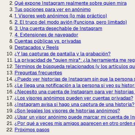
Qué expone Instagram realmente sobre quien mira
Tus opciones para ver en anónimo
1. Visores web anónimos (lo más práctico)
2. El truco del modo avión (funciona, pero limitado)
3. Una cuenta desechable de Instagram
4. Extensiones de navegador
Cuentas públicas vs. privadas
Destacados y Reels
¿Y las capturas de pantalla y la grabación?
La privacidad de *quien mira*: ¿la herramienta me reg
Términos de búsqueda relacionados (y los artículos qu
Preguntas frecuentes
¿Puedo ver historias de Instagram sin que la persona 
¿Le llega una notificación a la persona si veo su histor
¿Necesito una cuenta de Instagram para ver historia
¿Los visores anónimos pueden ver cuentas privadas?
¿Instagram avisa si hago una captura de una historia?
¿Son legales los visores de historias anónimos?
¿Usar un visor anónimo puede marcar mi cuenta de I
¿Por qué a veces mis amigos aparecen en otro orden 
Próximos pasos