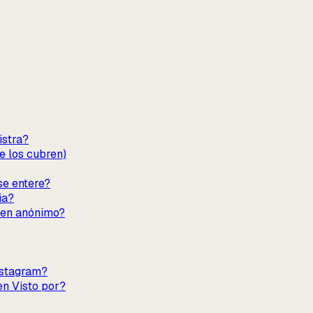
istra?
e los cubren)
se entere?
ia?
s en anónimo?
nstagram?
en Visto por?