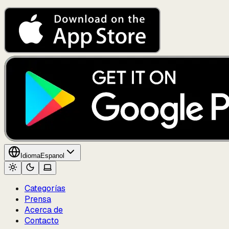
Idioma
Espanol
Categorías
Prensa
Acerca de
Contacto