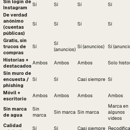
Sin login de
Sí
Sí
Sí
Sí
Instagram
De verdad
anónimo
Sí
Sí
Sí
Sí
(cuentas
públicas)
Gratis, sin
Sí
trucos de
Sí
Sí (anuncios)
Sí (anunci
(anuncios)
compras
Historias +
Ambos
Ambos
Ambos
Solo histo
destacados
Sin muro de
encuesta /
Sí
Sí
Casi siempre
Sí
phishing
Móvil +
Ambos
Ambos
Ambos
Ambos
escritorio
Marca en
Sin marca
Sin
Sin marca
Sin marca
algunos
de agua
marca
videos
Calidad
Sí
Sí
Casi siempre
Recodific