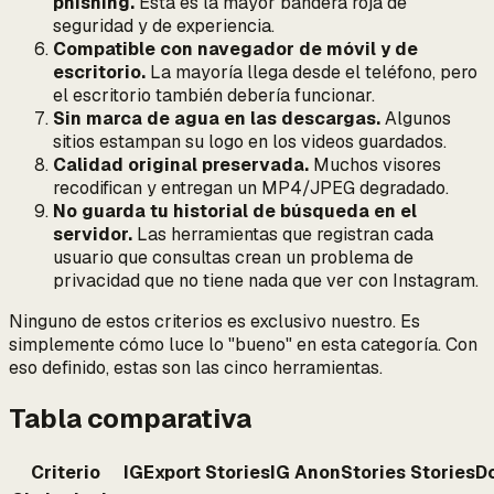
phishing.
Esta es la mayor bandera roja de
seguridad y de experiencia.
Compatible con navegador de móvil y de
escritorio.
La mayoría llega desde el teléfono, pero
el escritorio también debería funcionar.
Sin marca de agua en las descargas.
Algunos
sitios estampan su logo en los videos guardados.
Calidad original preservada.
Muchos visores
recodifican y entregan un MP4/JPEG degradado.
No guarda tu historial de búsqueda en el
servidor.
Las herramientas que registran cada
usuario que consultas crean un problema de
privacidad que no tiene nada que ver con Instagram.
Ninguno de estos criterios es exclusivo nuestro. Es
simplemente cómo luce lo "bueno" en esta categoría. Con
eso definido, estas son las cinco herramientas.
Tabla comparativa
Criterio
IGExport
StoriesIG
AnonStories
StoriesD