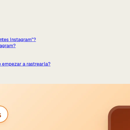
entes Instagram"?
stagram?
e empezar a rastrearla?