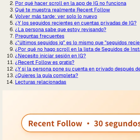
Por qué hacer scroll en la app de IG no funciona
Qué te muestra realmente Recent Follow
Volver más tarde: ver solo lo nuevo
¿Y los seguidos recientes en cuentas privadas de IG?
¿La persona sabe que estoy revisando?
Preguntas frecuentes
¿"últimos seguidos ig" es lo mismo que "seguidos reci
¿Por qué no hago scroll en la lista de Seguidos de In
¿Necesito iniciar sesión en IG?
¿Recent Follow es gratis?
¿Y si la persona pone su cuenta en privado después d
¿Quieres la guía completa?
Lecturas relacionadas