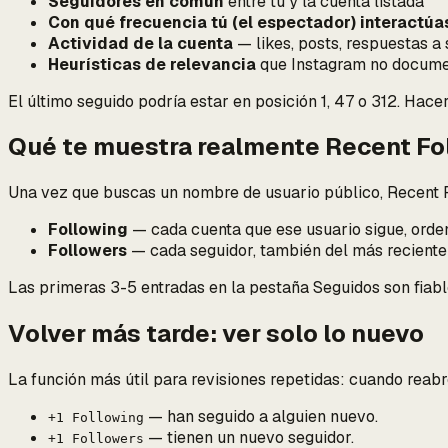
Seguidores en común
entre tú y la cuenta listada
Con qué frecuencia tú (el espectador) interactúa
Actividad de la cuenta
— likes, posts, respuestas a 
Heurísticas de relevancia
que Instagram no docume
El último seguido podría estar en posición 1, 47 o 312. Hacer
Qué te muestra realmente Recent Fo
Una vez que buscas un nombre de usuario público, Recent 
Following
— cada cuenta que ese usuario sigue, orden
Followers
— cada seguidor, también del más reciente 
Las primeras 3-5 entradas en la pestaña Seguidos son fiab
Volver más tarde: ver solo lo nuevo
La función más útil para revisiones repetidas: cuando reab
— han seguido a alguien nuevo.
+1 Following
— tienen un nuevo seguidor.
+1 Followers