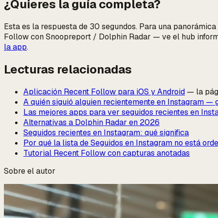
¿Quieres la guía completa?
Esta es la respuesta de 30 segundos. Para una panorámica
Follow con Snoopreport / Dolphin Radar — ve el hub infor
la app
.
Lecturas relacionadas
Aplicación Recent Follow para iOS y Android
— la pág
A quién siguió alguien recientemente en Instagram — 
Las mejores apps para ver seguidos recientes en Ins
Alternativas a Dolphin Radar en 2026
Seguidos recientes en Instagram: qué significa
Por qué la lista de Seguidos en Instagram no está ord
Tutorial Recent Follow con capturas anotadas
Sobre el autor