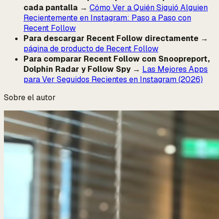
cada pantalla
→
Cómo Ver a Quién Siguió Alguien
Recientemente en Instagram: Paso a Paso con
Recent Follow
Para descargar Recent Follow directamente
→
página de producto de Recent Follow
Para comparar Recent Follow con Snoopreport,
Dolphin Radar y Follow Spy
→
Las Mejores Apps
para Ver Seguidos Recientes en Instagram (2026)
Sobre el autor