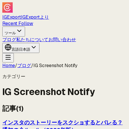
IGExport
IGExportより
Recent Follow
ツール
ブログ
私たちについて
お問い合わせ
言語
日本語
Home
/
ブログ
/
IG Screenshot Notify
カテゴリー
IG Screenshot Notify
記事
(
1
)
インスタのストーリーをスクショするとバレる？