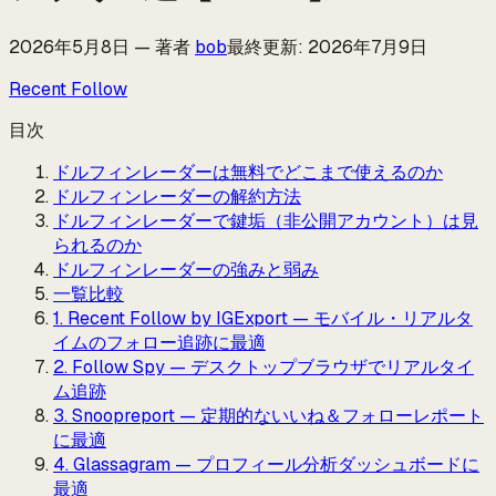
2026年5月8日
—
著者
bob
最終更新
:
2026年7月9日
Recent Follow
目次
ドルフィンレーダーは無料でどこまで使えるのか
ドルフィンレーダーの解約方法
ドルフィンレーダーで鍵垢（非公開アカウント）は見
られるのか
ドルフィンレーダーの強みと弱み
一覧比較
1. Recent Follow by IGExport — モバイル・リアルタ
イムのフォロー追跡に最適
2. Follow Spy — デスクトップブラウザでリアルタイ
ム追跡
3. Snoopreport — 定期的ないいね＆フォローレポート
に最適
4. Glassagram — プロフィール分析ダッシュボードに
最適