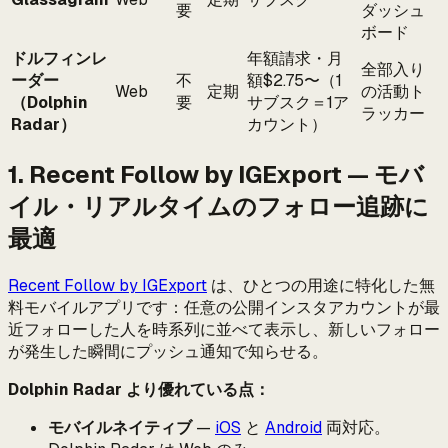
要
ダッシュ
ボード
ドルフィンレ
年額請求・月
全部入り
ーダー
不
額$2.75〜（1
Web
定期
の活動ト
（Dolphin
要
サブスク＝1ア
ラッカー
Radar）
カウント）
1. Recent Follow by IGExport — モバ
イル・リアルタイムのフォロー追跡に
最適
Recent Follow by IGExport
は、ひとつの用途に特化した無
料モバイルアプリです：任意の公開インスタアカウントが最
近フォローした人を時系列に並べて表示し、新しいフォロー
が発生した瞬間にプッシュ通知で知らせる。
Dolphin Radar より優れている点：
モバイルネイティブ
—
iOS
と
Android
両対応。