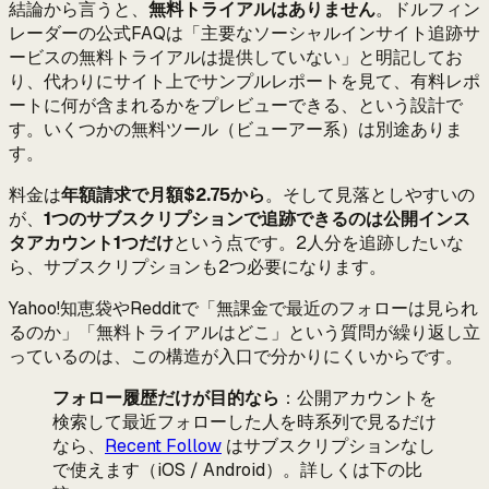
結論から言うと、
無料トライアルはありません
。ドルフィン
レーダーの公式FAQは「主要なソーシャルインサイト追跡サ
ービスの無料トライアルは提供していない」と明記してお
り、代わりにサイト上でサンプルレポートを見て、有料レポ
ートに何が含まれるかをプレビューできる、という設計で
す。いくつかの無料ツール（ビューアー系）は別途ありま
す。
料金は
年額請求で月額$2.75から
。そして見落としやすいの
が、
1つのサブスクリプションで追跡できるのは公開インス
タアカウント1つだけ
という点です。2人分を追跡したいな
ら、サブスクリプションも2つ必要になります。
Yahoo!知恵袋やRedditで「無課金で最近のフォローは見られ
るのか」「無料トライアルはどこ」という質問が繰り返し立
っているのは、この構造が入口で分かりにくいからです。
フォロー履歴だけが目的なら
：公開アカウントを
検索して最近フォローした人を時系列で見るだけ
なら、
Recent Follow
はサブスクリプションなし
で使えます（iOS / Android）。詳しくは下の比