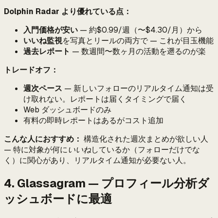
Dolphin Radar より優れている点：
入門価格が安い
— 約$0.99/週（〜$4.30/月）から
いいね監視
を写真とリールの両方で — これが目玉機能
過去レポート
— 数週間〜数ヶ月の活動を遡るのが楽
トレードオフ：
週次ペース
— 新しいフォローのリアルタイム通知は受
け取れない。レポートは届くタイミングで届く
Web ダッシュボードのみ
有料の即時レポートはあるがコスト追加
こんな人におすすめ：
構造化された週次まとめが欲しい人
— 特に対象が何に
いいね
しているか（フォローだけでな
く）に関心があり、リアルタイム通知が必要ない人。
4. Glassagram — プロフィール分析ダ
ッシュボードに最適