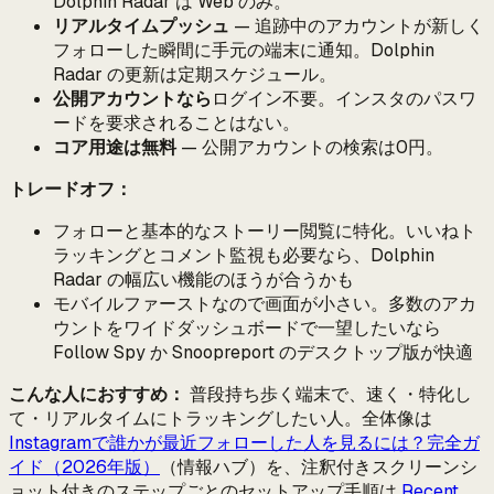
Dolphin Radar は Web のみ。
リアルタイムプッシュ
— 追跡中のアカウントが新しく
フォローした瞬間に手元の端末に通知。Dolphin
Radar の更新は定期スケジュール。
公開アカウントなら
ログイン不要。インスタのパスワ
ードを要求されることはない。
コア用途は無料
— 公開アカウントの検索は0円。
トレードオフ：
フォローと基本的なストーリー閲覧に特化。いいねト
ラッキングとコメント監視も必要なら、Dolphin
Radar の幅広い機能のほうが合うかも
モバイルファーストなので画面が小さい。多数のアカ
ウントをワイドダッシュボードで一望したいなら
Follow Spy か Snoopreport のデスクトップ版が快適
こんな人におすすめ：
普段持ち歩く端末で、速く・特化し
て・リアルタイムにトラッキングしたい人。全体像は
Instagramで誰かが最近フォローした人を見るには？完全ガ
イド（2026年版）
（情報ハブ）を、注釈付きスクリーンシ
ョット付きのステップごとのセットアップ手順は
Recent