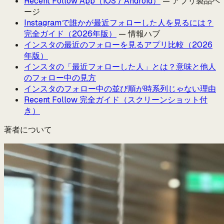
Recent Follow App（iOS / Android）
— アプリ製品ペ
ージ
Instagramで誰かが最近フォローした人を見るには？
完全ガイド（2026年版）
— 情報ハブ
インスタの最近のフォローを見るアプリ比較（2026
年版）
インスタの「最近フォローした人」とは？意味と他人
のフォロー中の見方
インスタのフォロー中の並び順が時系列じゃない理由
Recent Follow 完全ガイド（スクリーンショット付
き）
著者について