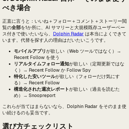
べき場合
正直に言うと：いいね＋フォロー＋コメント＋ストーリー閲
覧の
全部
を1か所に、AI サマリーと大規模既存ユーザーベー
ス付きで使いたいなら、
Dolphin Radar
は本当によくできて
います。代替を探す人の理由はだいたいこうです。
モバイルアプリ
が欲しい（Web ツールではなく）→
Recent Follow を使う
リアルタイムフォロー通知
が欲しい（定期更新ではな
く）→ Recent Follow か Follow Spy
特化した安いツール
が欲しい（フォローだけ気にす
る）→ Recent Follow
構造化された週次レポート
が欲しい（過去を読むた
め）→ Snoopreport
これらが当てはまらないなら、Dolphin Radar をそのまま使
い続けるのも妥当です。
選び方チェックリスト