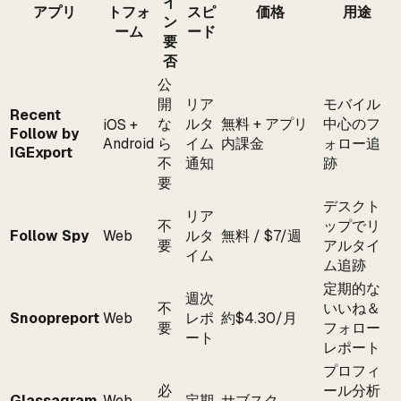
イ
アプリ
トフォ
スピ
価格
用途
ン
ーム
ード
要
否
公
開
リア
モバイル
Recent
な
ルタ
無料 + アプリ
中心のフ
iOS +
Follow by
Android
ら
イム
内課金
ォロー追
IGExport
不
通知
跡
要
デスクト
リア
不
ップでリ
Follow Spy
Web
ルタ
無料 / $7/週
要
アルタイ
イム
ム追跡
定期的な
週次
不
いいね＆
Snoopreport
Web
レポ
約$4.30/月
要
フォロー
ート
レポート
プロフィ
必
ール分析
Glassagram
Web
定期
サブスク