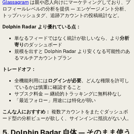
Glassagram
は親や恋人向けにマーケティングしており、プ
ロフィールレベルの分析を提供 — エンゲージメント分析、
トップハッシュタグ、追跡アカウントの投稿統計など。
Dolphin Radar より優れている点：
単なるフィードではなく統計が欲しいなら、より
分析
寄り
のダッシュボード
規模を出すと Dolphin Radar より安くなる可能性のあ
るマルチアカウントプラン
トレードオフ：
全機能利用には
ログインが必要
。どんな権限を許可し
ているかは慎重に確認すること
サブスク料金 — 継続的トラッキングに無料枠なし
「最近フォロー」用途には特化が弱い
こんな人におすすめ：
複数アカウントをまたぐダッシュボ
ード型の分析ビューが欲しく、サインインに抵抗がない人。
5. Dolphin Radar 自体 — そのまま使う