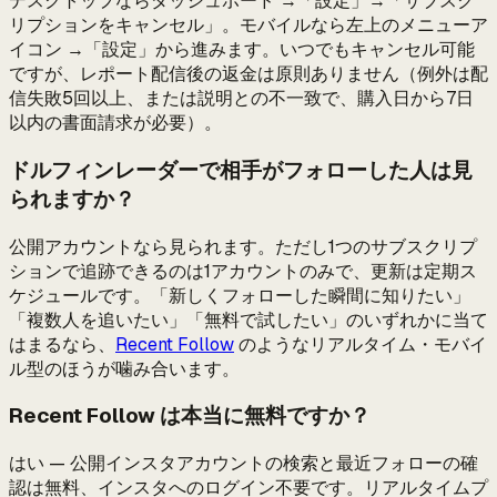
デスクトップならダッシュボード →「設定」→「サブスク
リプションをキャンセル」。モバイルなら左上のメニューア
イコン →「設定」から進みます。いつでもキャンセル可能
ですが、レポート配信後の返金は原則ありません（例外は配
信失敗5回以上、または説明との不一致で、購入日から7日
以内の書面請求が必要）。
ドルフィンレーダーで相手がフォローした人は見
られますか？
公開アカウントなら見られます。ただし1つのサブスクリプ
ションで追跡できるのは1アカウントのみで、更新は定期ス
ケジュールです。「新しくフォローした瞬間に知りたい」
「複数人を追いたい」「無料で試したい」のいずれかに当て
はまるなら、
Recent Follow
のようなリアルタイム・モバイ
ル型のほうが噛み合います。
Recent Follow は本当に無料ですか？
はい — 公開インスタアカウントの検索と最近フォローの確
認は無料、インスタへのログイン不要です。リアルタイムプ