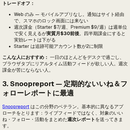
トレードオフ：
Web のみ — モバイルアプリなし。通知はサイト経由
で、スマホのロック画面には来ない
週次課金（Starter $7/週、Premium $9/週）は週単位
で安く見えるが
実質月$30前後
。四半期課金にすると
実効レートは下がる
Starter は追跡可能アカウント数が2に制限
こんな人におすすめ：
一日のほとんどをデスクで過ごし、
ブラウザタブにリアルタイム活動フィードが欲しい人。週次
課金が苦にならない人。
3. Snoopreport — 定期的ないいね＆フ
ォローレポートに最適
Snoopreport
はこの分野のベテラン。基本的に異なるアプ
ローチをとります：ライブフィードではなく、対象のいい
ね・フォロー・活動をまとめた
週次レポート
を送ってきま
す。