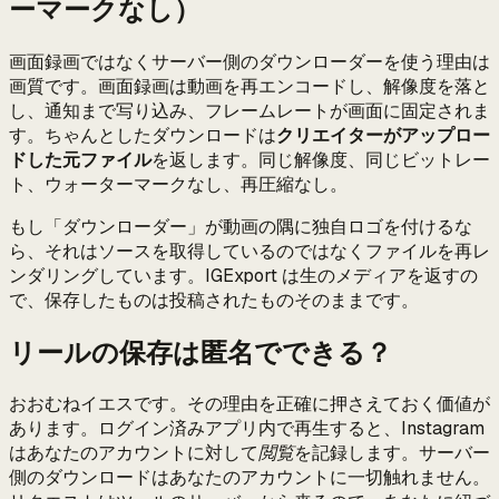
ーマークなし）
画面録画ではなくサーバー側のダウンローダーを使う理由は
画質です。画面録画は動画を再エンコードし、解像度を落と
し、通知まで写り込み、フレームレートが画面に固定されま
す。ちゃんとしたダウンロードは
クリエイターがアップロー
ドした元ファイル
を返します。同じ解像度、同じビットレー
ト、ウォーターマークなし、再圧縮なし。
もし「ダウンローダー」が動画の隅に独自ロゴを付けるな
ら、それはソースを取得しているのではなくファイルを再レ
ンダリングしています。IGExport は生のメディアを返すの
で、保存したものは投稿されたものそのままです。
リールの保存は匿名でできる？
おおむねイエスです。その理由を正確に押さえておく価値が
あります。ログイン済みアプリ内で再生すると、Instagram
はあなたのアカウントに対して
閲覧
を記録します。サーバー
側のダウンロードはあなたのアカウントに一切触れません。