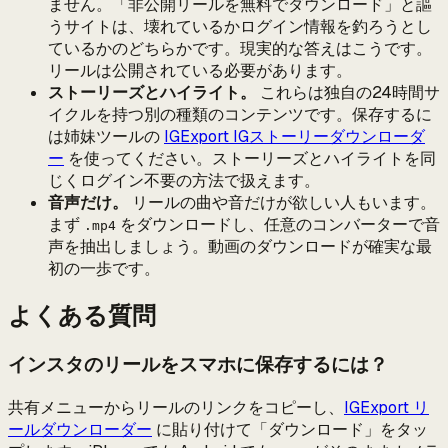
ません。「非公開リールを無料でダウンロード」と謳
うサイトは、壊れているかログイン情報を釣ろうとし
ているかのどちらかです。現実的な答えはこうです。
リールは公開されている必要があります。
ストーリーズとハイライト。
これらは独自の24時間サ
イクルを持つ別の種類のコンテンツです。保存するに
は姉妹ツールの
IGExport IGストーリーダウンローダ
ー
を使ってください。ストーリーズとハイライトを同
じくログイン不要の方法で扱えます。
音声だけ。
リールの曲や音だけが欲しい人もいます。
まず
をダウンロードし、任意のコンバーターで音
.mp4
声を抽出しましょう。動画のダウンロードが確実な最
初の一歩です。
よくある質問
インスタのリールをスマホに保存するには？
共有メニューからリールのリンクをコピーし、
IGExport リ
ールダウンローダー
に貼り付けて「ダウンロード」をタッ