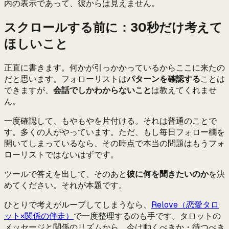
内の表示であって、彼からは見えません。
スクロールする前に：30秒だけ考えて
ほしいこと
正直に書きます。何かが引っかかっているからここに来たの
だと思います。フォローリストは
パターンを確認する
ことは
できますが、
会話でしかわからないこと
は教えてくれませ
ん。
一度確認して、もやもやを片付ける。それは普通のことで
す。多くの人がやっています。ただ、もし毎日フォロー欄を
開いてしまっているなら、その時点で本当の問題はもうフォ
ローリストではないはずです。
ツールで答えを出して、そのあと
彼に何を聞きたいのか
を決
めてください。それが本題です。
ひとりで考えがループしてしまうなら、
Relove（恋愛タロ
ット×関係の伴走）
で一度整理するのも手です。タロットの
メッセージと関係のリズムから、今は動くべきか・待つべき