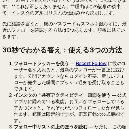
い」「順番で浮気がわかる」という記事がいくつも出てきま
す。**これは正しくありません。**理由はこの記事の後半
で、インスタのアルゴリズムの仕組みから説明します。
先に結論を言うと、彼のパスワードもスマホも触らずに、最
近のフォローを確認する方法は3つあります。順番に見てい
きます。
30秒でわかる答え：使える3つの方法
フォロートラッカーを使う
—
Recent Follow
に彼のユ
ーザー名を入れると、最新のフォローが一番上に並び
ます。公開アカウントならログイン不要。新しいフォ
ローが発生した瞬間にプッシュ通知を受け取ることも
できます。
インスタの「共有アクティビティ」画面を使う
— 公式
アプリに隠れている機能。お互いがフォローしている
アカウントと、それぞれがいつフォローしたかが見ら
れます。範囲は限定的ですが、正真正銘の公式機能で
す。
フォロー中リストの上のほうを読む
— ただし、この順