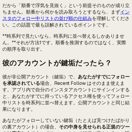
だから「順番で浮気を見抜く」という前提そのものが成り立
ちません。順番から何かを読み取ろうとするなら、まず
イン
スタのフォロー中リストの並び順の仕組み
を理解してくださ
い。この話題で最も誤解されているポイントです。
**時系列で見たいなら、時系列に並べ替えるしかありませ
ん。**それが方法1です。順番を推測するのではなく、実際
の順序を取り出す。
彼のアカウントが鍵垢だったら？
彼が非公開アカウント（鍵垢）で、
あなたがすでにフォロー
を承認されている
場合、Recent Follow はそのまま使えま
す。アプリ内で自分のインスタアカウントにサインインする
と、あなたがすでに持っているアクセス権を使ってフォロー
中リストを時系列に並べ替えます。公開アカウントと同じ結
果になります。
あなたがフォローしていない鍵垢（たとえば見つけたばかり
の裏アカウント）の場合、
その中身を見せられる正規のツー