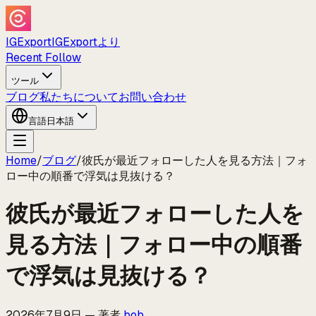
IGExport
IGExportより
Recent Follow
ツール
ブログ
私たちについて
お問い合わせ
言語
日本語
Home
/
ブログ
/
彼氏が最近フォローした人を見る方法｜フォ
ロー中の順番で浮気は見抜ける？
彼氏が最近フォローした人を
見る方法｜フォロー中の順番
で浮気は見抜ける？
2026年7月9日
—
著者
bob