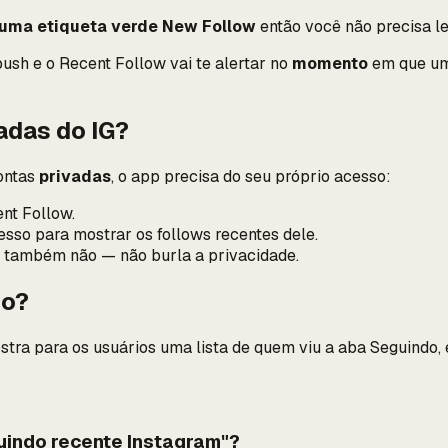
uma etiqueta verde New Follow
então você não precisa le
push e o Recent Follow vai te alertar no
momento
em que uma
adas do IG?
ontas
privadas
, o app precisa do seu próprio acesso:
nt Follow.
esso para mostrar os follows recentes dele.
p também não — não burla a privacidade.
do?
tra para os usuários uma lista de quem viu a aba Seguindo, e
guindo recente Instagram"?