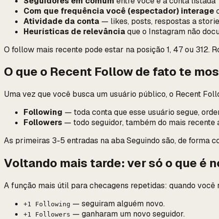
Seguidores em comum
entre você e a conta listada
Com que frequência você (espectador) interage
c
Atividade da conta
— likes, posts, respostas a stori
Heurísticas de relevância
que o Instagram não doc
O follow mais recente pode estar na posição 1, 47 ou 312. R
O que o Recent Follow de fato te mos
Uma vez que você busca um usuário público, o Recent Foll
Following
— toda conta que esse usuário segue, orde
Followers
— todo seguidor, também do mais recente a
As primeiras 3-5 entradas na aba Seguindo são, de forma co
Voltando mais tarde: ver só o que é 
A função mais útil para checagens repetidas: quando você
— seguiram alguém novo.
+1 Following
— ganharam um novo seguidor.
+1 Followers