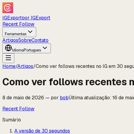
IGExport
por IGExport
Recent Follow
Ferramentas
Artigos
Sobre
Contato
Idioma
Portugues
Home
/
Artigos
/
Como ver follows recentes no IG em 30 seg
Como ver follows recentes 
8 de maio de 2026
—
por
bob
Última atualização
:
16 de ma
Recent Follow
Sumário
A versão de 30 segundos