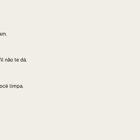
am.
l não te dá.
ocê limpa.