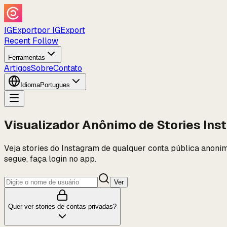
IGExport
por IGExport
Recent Follow
Ferramentas
Artigos
Sobre
Contato
Idioma
Portugues
Visualizador Anônimo de Stories Ins
Veja stories do Instagram de qualquer conta pública anoni
segue, faça login no app.
Ver
Quer ver stories de contas privadas?