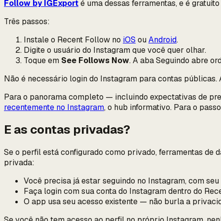
Follow by IGExport
é uma dessas ferramentas, e é gratuito
Três passos:
Instale o Recent Follow no
iOS
ou
Android
.
Digite o usuário do Instagram que você quer olhar.
Toque em
See Follows Now
. A aba Seguindo abre or
Não é necessário login do Instagram para contas públicas.
Para o panorama completo — incluindo expectativas de pre
recentemente no Instagram
, o hub informativo. Para o pass
E as contas privadas?
Se o perfil está configurado como privado, ferramentas de
privada:
Você precisa já estar seguindo no Instagram, com seu 
Faça login com sua conta do Instagram dentro do Rece
O app usa seu acesso existente — não burla a privaci
Se você não tem acesso ao perfil no próprio Instagram, ne