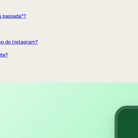
a passada*?
app do Instagram?
nte?