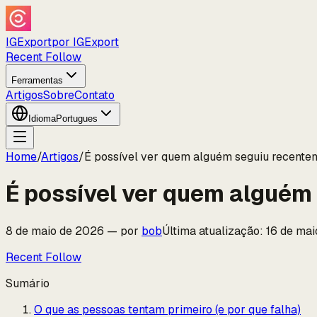
IGExport
por IGExport
Recent Follow
Ferramentas
Artigos
Sobre
Contato
Idioma
Portugues
Home
/
Artigos
/
É possível ver quem alguém seguiu recente
É possível ver quem alguém
8 de maio de 2026
—
por
bob
Última atualização
:
16 de ma
Recent Follow
Sumário
O que as pessoas tentam primeiro (e por que falha)