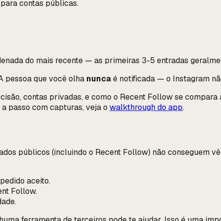
 para contas públicas.
denada do mais recente — as primeiras 3-5 entradas geralment
 A pessoa que você olha
nunca
é notificada — o Instagram nã
cisão, contas privadas, e como o Recent Follow se compara 
o a passo com capturas, veja o
walkthrough do app
.
 dados públicos (incluindo o Recent Follow) não conseguem v
pedido aceito.
nt Follow.
dade.
nhuma ferramenta de terceiros pode te ajudar. Isso é uma imp