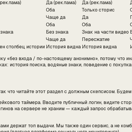
(реклама)
Да (реклама)
Да (реклама)
Оба
Только сторис
Чаще да
Да
Оба
Оба
 знака
Без знака
Знак на части видео
Чаще да
Пересжатие
ен столбец истории
История видна
История видна
у «без входа / по-настоящему анонимно», потому что ина
х: история поиска, водяные знаки, поведение с покупка
ак что читайте этот раздел с должным скепсисом. Будем
фейкового таймера. Вводите публичный логин, видите стор
огинов на сервере не храним — каждый запрос обрабатыв
дами держат топ выдачи. Мы также один сервис, а не ком
ория (платная платформа социального мониторинга).