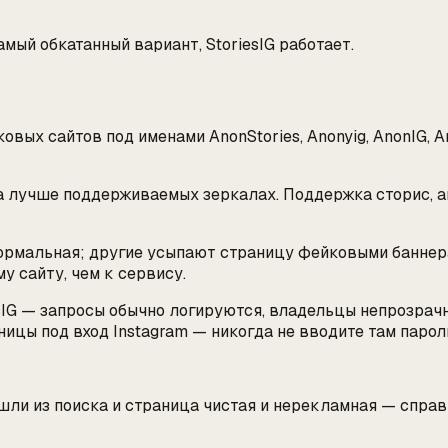
мый обкатанный вариант, StoriesIG работает.
овых сайтов под именами AnonStories, Anonyig, AnonIG, 
 лучше поддерживаемых зеркалах. Поддержка сторис, акт
нормальная; другие усыпают страницу фейковыми банне
у сайту, чем к сервису.
iesIG — запросы обычно логируются, владельцы непрозрач
ицы под вход Instagram — никогда не вводите там парол
шли из поиска и страница чистая и нерекламная — справ