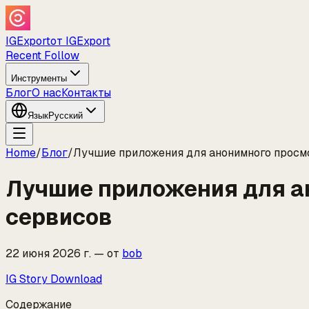
IGExport
от IGExport
Recent Follow
Инструменты
Блог
О нас
Контакты
Язык
Русский
Home
/
Блог
/
Лучшие приложения для анонимного просмот
Лучшие приложения для ан
сервисов
22 июня 2026 г.
—
от
bob
IG Story Download
Содержание