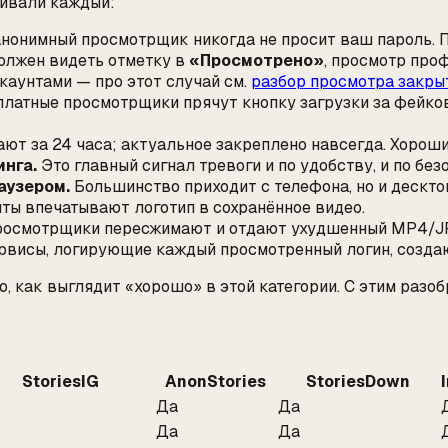
нивали каждый:
нонимный просмотрщик никогда не просит ваш пароль. П
олжен видеть отметку в
«Просмотрено»
, просмотр про
ккаунтами — про этот случай см.
разбор просмотра закры
латные просмотрщики прячут кнопку загрузки за фейков
ют за 24 часа; актуальное закреплено навсегда. Хороший 
нга.
Это главный сигнал тревоги и по удобству, и по без
аузером.
Большинство приходит с телефона, но и дескто
ты впечатывают логотип в сохранённое видео.
росмотрщики пересжимают и отдают ухудшенный MP4/J
висы, логирующие каждый просмотренный логин, создают
то, как выглядит «хорошо» в этой категории. С этим разо
StoriesIG
AnonStories
StoriesDown
Да
Да
Да
Да