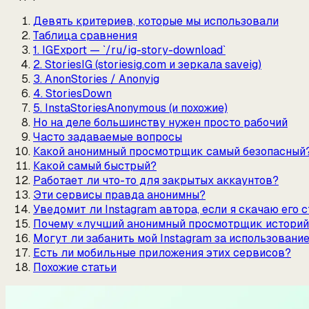
Девять критериев, которые мы использовали
Таблица сравнения
1. IGExport — `/ru/ig-story-download`
2. StoriesIG (storiesig.com и зеркала saveig)
3. AnonStories / Anonyig
4. StoriesDown
5. InstaStoriesAnonymous (и похожие)
Но на деле большинству нужен просто рабочий
Часто задаваемые вопросы
Какой анонимный просмотрщик самый безопасный
Какой самый быстрый?
Работает ли что-то для закрытых аккаунтов?
Эти сервисы правда анонимны?
Уведомит ли Instagram автора, если я скачаю его 
Почему «лучший анонимный просмотрщик историй»
Могут ли забанить мой Instagram за использовани
Есть ли мобильные приложения этих сервисов?
Похожие статьи