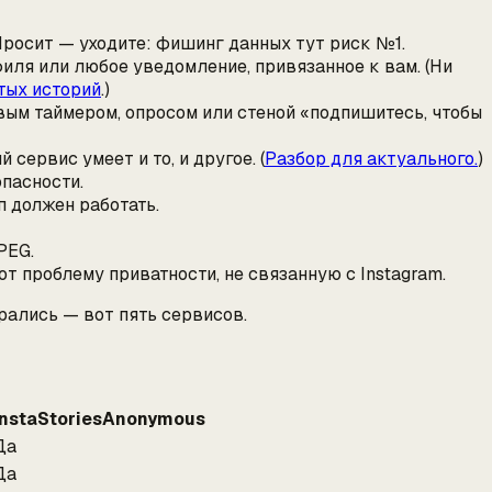
росит — уходите: фишинг данных тут риск №1.
филя или любое уведомление, привязанное к вам. (Ни
тых историй
.)
ым таймером, опросом или стеной «подпишитесь, чтобы
сервис умеет и то, и другое. (
Разбор для актуального.
)
опасности.
п должен работать.
PEG.
 проблему приватности, не связанную с Instagram.
брались — вот пять сервисов.
InstaStoriesAnonymous
Да
Да