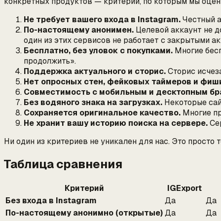
конкретных продуктов — критерии, по которым мы оце
Не требует вашего входа в Instagram.
Честный а
По-настоящему анонимен.
Целевой аккаунт не д
один из этих сервисов не работает с закрытыми а
Бесплатно, без уловок с покупками.
Многие бесп
продолжить».
Поддержка актуального и сторис.
Сторис исчеза
Нет опросных стен, фейковых таймеров и фиши
Совместимость с мобильным и десктопным бр
Без водяного знака на загрузках.
Некоторые сай
Сохраняется оригинальное качество.
Многие п
Не хранит вашу историю поиска на сервере.
Сер
Ни один из критериев не уникален для нас. Это просто 
Таблица сравнения
Критерий
IGExport
Без входа в Instagram
Да
Да
По-настоящему анонимно (открытые)
Да
Да