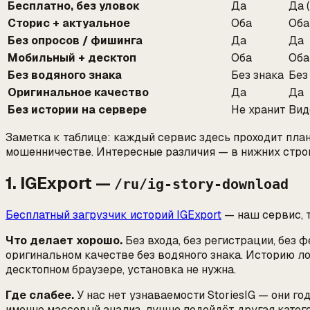
Бесплатно, без уловок
Да
Да 
Сторис + актуальное
Оба
Оба
Без опросов / фишинга
Да
Да
Мобильный + десктоп
Оба
Оба
Без водяного знака
Без знака
Без
Оригинальное качество
Да
Да
Без истории на сервере
Не хранит
Вид
Заметка к таблице: каждый сервис здесь проходит планк
мошенничестве. Интересные различия — в нижних строка
1. IGExport —
/ru/ig-story-download
Бесплатный загрузчик историй IGExport
— наш сервис, т
Что делает хорошо.
Без входа, без регистрации, без 
оригинальном качестве без водяного знака. Историю л
десктопном браузере, установка не нужна.
Где слабее.
У нас нет узнаваемости StoriesIG — они го
именно массовый анализ, лучше подойдёт другая катег