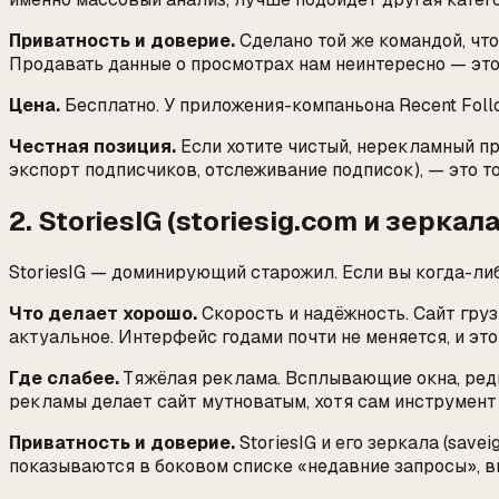
Приватность и доверие.
Сделано той же командой, чт
Продавать данные о просмотрах нам неинтересно — это 
Цена.
Бесплатно. У приложения-компаньона Recent Follo
Честная позиция.
Если хотите чистый, нерекламный пр
экспорт подписчиков, отслеживание подписок), — это то
2. StoriesIG (storiesig.com и зеркала
StoriesIG — доминирующий старожил. Если вы когда-либ
Что делает хорошо.
Скорость и надёжность. Сайт груз
актуальное. Интерфейс годами почти не меняется, и эт
Где слабее.
Тяжёлая реклама. Всплывающие окна, реди
рекламы делает сайт мутноватым, хотя сам инструмент
Приватность и доверие.
StoriesIG и его зеркала (save
показываются в боковом списке «недавние запросы», в