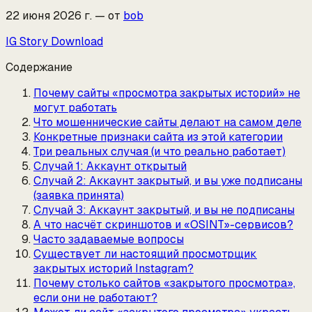
22 июня 2026 г.
—
от
bob
IG Story Download
Содержание
Почему сайты «просмотра закрытых историй» не
могут работать
Что мошеннические сайты делают на самом деле
Конкретные признаки сайта из этой категории
Три реальных случая (и что реально работает)
Случай 1: Аккаунт открытый
Случай 2: Аккаунт закрытый, и вы уже подписаны
(заявка принята)
Случай 3: Аккаунт закрытый, и вы не подписаны
А что насчёт скриншотов и «OSINT»-сервисов?
Часто задаваемые вопросы
Существует ли настоящий просмотрщик
закрытых историй Instagram?
Почему столько сайтов «закрытого просмотра»,
если они не работают?