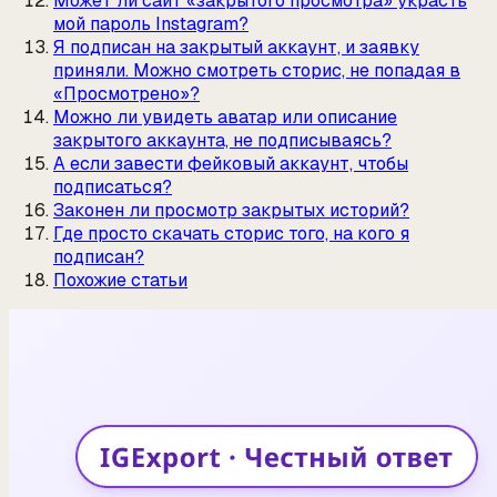
Может ли сайт «закрытого просмотра» украсть
мой пароль Instagram?
Я подписан на закрытый аккаунт, и заявку
приняли. Можно смотреть сторис, не попадая в
«Просмотрено»?
Можно ли увидеть аватар или описание
закрытого аккаунта, не подписываясь?
А если завести фейковый аккаунт, чтобы
подписаться?
Законен ли просмотр закрытых историй?
Где просто скачать сторис того, на кого я
подписан?
Похожие статьи