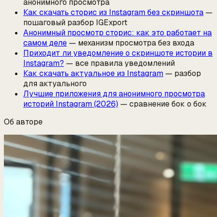
анонимного просмотра
Как скачать сторис из Instagram без скриншота
—
пошаговый разбор IGExport
Анонимный просмотр сторис: как это работает на
самом деле
— механизм просмотра без входа
Приходит ли уведомление о скриншоте истории в
Instagram?
— все правила уведомлений
Как скачать актуальное из Instagram
— разбор
для актуального
Лучшие приложения для анонимного просмотра
историй Instagram (2026)
— сравнение бок о бок
Об авторе