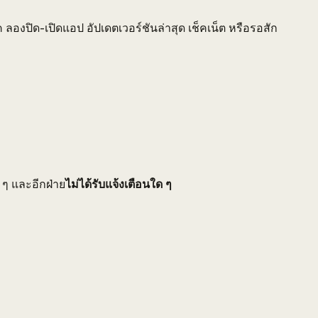
 ลองปิด-เปิดแอป อัปเดตเวอร์ชันล่าสุด เช็คเน็ต หรือรอสัก
บ ๆ และอีกฝ่าย
ไม่ได้รับแจ้งเตือนใด ๆ