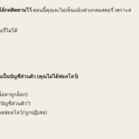
ได้กดติดตามไว้
ตอนนี้คุณจะไม่เห็นแม้แต่วงกลมสตอรี่ เพราะส
รี่ไม่ได้
ยนเป็นบัญชีส่วนตัว (คุณไม่ได้ฟอลโลว์)
นื้อหาถูกล็อก)
("บัญชีส่วนตัว")
เคยฟอลโลว์/ถูกปฏิเสธ)