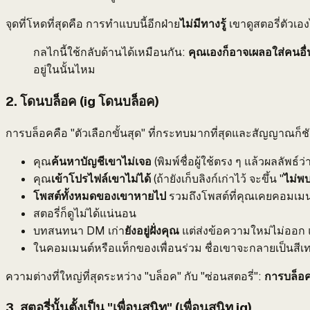
จุดที่โหดที่สุดคือ การทำแบบนี้อีกฝ่าย
ไม่มีทางรู้
เขาดูสตอรี่ตัวเอง
กลไกนี้ใช้กลับด้านได้เหมือนกัน:
คุณเองก็อาจเผลอใส่คนอื่
อยู่ในนั้นไหม
2. โดนบล็อค (ig โดนบล็อค)
การบล็อคคือ "ตัวเลือกขั้นสุด" ที่กระทบมากที่สุดและสัญญาณก็ชัด
คุณ
ค้นหาบัญชีเขาไม่เจอ
(พิมพ์ชื่อผู้ใช้ตรง ๆ แล้วผลลัพธ์ว่า
คุณ
เข้าโปรไฟล์เขาไม่ได้
(ถ้ายังเก็บลิงก์เก่าไว้ จะขึ้น "
ไม่พบผ
โพสต์ทั้งหมดของเขาหายไป
รวมถึงโพสต์ที่คุณเคยคอมเมน
สตอรี่ก็ดูไม่ได้แน่นอน
บทสนทนา DM เก่า
ยังอยู่ฝั่งคุณ
แต่ส่งข้อความใหม่ไม่ออก แ
ในคอมเมนต์หรือแท็กของเพื่อนร่วม ชื่อเขาจะกลายเป็นสี
ความต่างที่ใหญ่ที่สุดระหว่าง "บล็อค" กับ "ซ่อนสตอรี่":
การบล็อ
3. สตอรี่นั้นตั้งเป็น "เพื่อนสนิท" (เพื่อนสนิท ig)