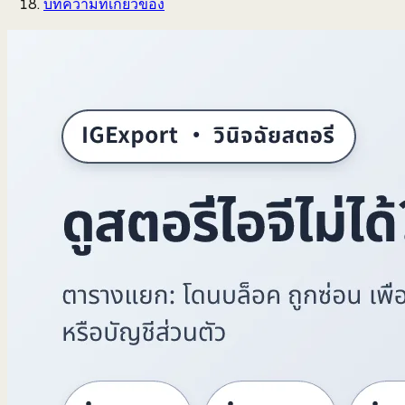
บทความที่เกี่ยวข้อง