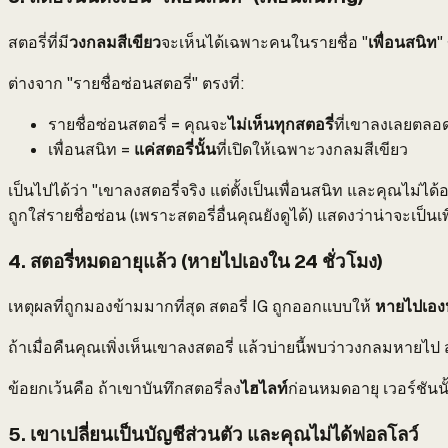
สตอรี่ที่มี
วงกลมสีเขียว
จะเห็นได้เฉพาะคนในรายชื่อ "
เพื่อนสนิท
"
ต่างจาก "รายชื่อซ่อนสตอรี่" ตรงที่:
รายชื่อซ่อนสตอรี่ = คุณจะ
ไม่เห็นทุกสตอรี่
ที่เขาลงเลยตลอ
เพื่อนสนิท =
แค่สตอรี่นั้น
ที่เปิดให้เฉพาะวงกลมสีเขียว
เป็นไปได้ว่า "เขาลงสตอรี่จริง แต่ตั้งเป็นเพื่อนสนิท และคุณไม่ได้อย
ถูกใส่รายชื่อซ่อน (เพราะสตอรี่อื่นคุณยังดูได้) แสดงว่าน่าจะเป็นเ
4. สตอรี่หมดอายุแล้ว (หายไปเองใน 24 ชั่วโมง)
เหตุผลที่ถูกมองข้ามมากที่สุด สตอรี่ IG ถูกออกแบบให้
หายไปเองห
ถ้าเมื่อคืนคุณเพิ่งเห็นเขาลงสตอรี่ แล้วบ่ายนี้พบว่าวงกลมหายไ
ข้อยกเว้นคือ ถ้าเขาบันทึกสตอรี่ลง
ไฮไลท์
ก่อนหมดอายุ เวอร์ชันนั้
5. เขาเปลี่ยนเป็นบัญชีส่วนตัว และคุณไม่ได้ฟอลโลว์