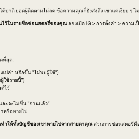
ได้ปกติ ยอดผู้ติดตามไม่ลด ข้อความคุณก็ยังส่งถึง เขาแค่เงียบ ๆ ไ
นไว้ในรายชื่อซ่อนสตอรี่ของคุณ
ลองเปิด IG > การตั้งค่า > ความเป็
ที่สุด:
งเปล่า หรือขึ้น "ไม่พบผู้ใช้")
ู้ใช้รายนี้
")
ต์ไว้
ละจะไม่ขึ้น "อ่านแล้ว"
เทาหรือหายไป
คทำให้ทั้งบัญชีของเขาหายไปจากสายตาคุณ
ส่วนการซ่อนสตอรี่คือ