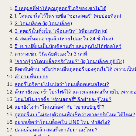
5 เหตุผลที่ทำให้คุณดูสตอรี่ไอจีของเขาไม่ได้
1. โดนเขาใส่ไว้ในรายชื่อ "ซ่อนสตอรี่" (พบบ่อยที่สุด)
2. โดนบล็อค (ig โดนบล็อค)
3. สตอรี่นั้นตั้งเป็น "เพื่อนสนิท" (เพื่อนสนิท ig)
4. สตอรี่หมดอายุแล้ว (หายไปเองใน 24 ชั่วโมง)
5. เขาเปลี่ยนเป็นบัญชีส่วนตัว และคุณไม่ได้ฟอลโลว์
ตารางเช็ก: วินิจฉัยตัวเองใน 3 นาที
"อยากรู้ว่าโดนบล็อคจริงไหม?" (ig โดนบล็อค ดูยังไง)
คิดกลับด้าน: หรือว่าคนอื่นดูสตอรี่ของคุณไม่ได้ เพราะเป็น
คำถามที่พบบ่อย
สตอรี่ไอจีหายไป แปลว่าโดนบล็อคเสมอไหม?
ค้นหายังเจอ เข้าโปรไฟล์ได้ แต่วงกลมสตอรี่หายไป เพราะ
โดนใส่ในรายชื่อ "ซ่อนสตอรี่" อีกฝ่ายจะรู้ไหม?
แยกยังไงว่า "โดนบล็อค" กับ "เขาลบบัญชี"?
ดูสตอรี่แบบไม่ระบุตัวตนเพื่อเช็คว่าเขาลงจริงไหม ได้ไหม?
อยากเช็คว่าโดนบล็อคใน LINE ไหม ทำยังไง?
ปลดบล็อคแล้ว สตอรี่จะกลับมาเองไหม?