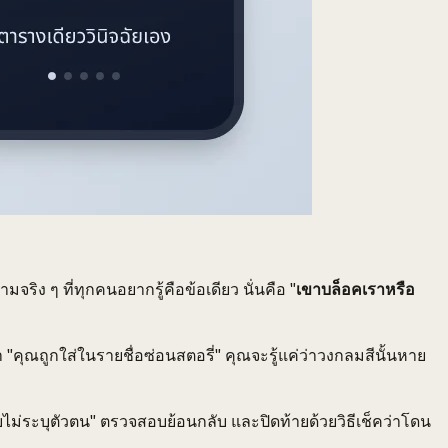
มจริง ๆ ที่ทุกคนอยากรู้คือข้อเดียว นั่นคือ "
เขาบล็อคเราหรือ
า "คุณถูกใส่ในรายชื่อซ่อนสตอรี่" คุณจะรู้แค่ว่าวงกลมสีนั้นหาย
แบบไม่ระบุตัวตน" ตรวจสอบย้อนกลับ และปิดท้ายด้วยวิธีเช็คว่าโดน