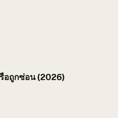
หรือถูกซ่อน (2026)