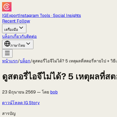
IGExport
Instagram Tools · Social Insights
Recent Follow
เครื่องมือ
บล็อก
เกี่ยวกับ
ติดต่อ
ภาษา
ไทย
หน้าแรก
/
บล็อก
/
ดูสตอรี่ไอจีไม่ได้? 5 เหตุผลที่สตอรี่หายไป + ว
ดูสตอรี่ไอจีไม่ได้? 5 เหตุผลที่
23 มิถุนายน 2569
—
โดย
bob
ดาวน์โหลด IG Story
สารบัญ