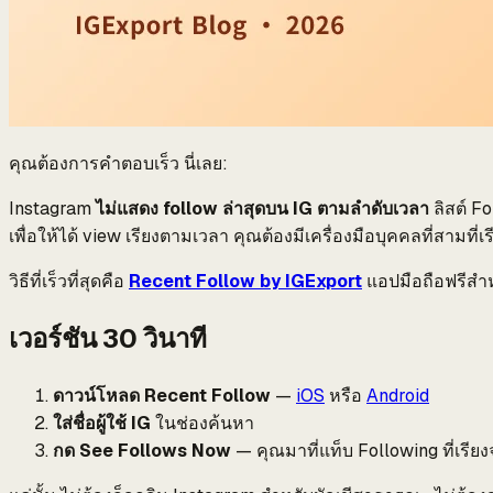
คุณต้องการคำตอบเร็ว นี่เลย:
Instagram
ไม่แสดง follow ล่าสุดบน IG ตามลำดับเวลา
ลิสต์ Fo
เพื่อให้ได้ view เรียงตามเวลา คุณต้องมีเครื่องมือบุคคลที่สามที
วิธีที่เร็วที่สุดคือ
Recent Follow by IGExport
แอปมือถือฟรีสำห
เวอร์ชัน 30 วินาที
ดาวน์โหลด Recent Follow
—
iOS
หรือ
Android
ใส่ชื่อผู้ใช้ IG
ในช่องค้นหา
กด See Follows Now
— คุณมาที่แท็บ Following ที่เรีย