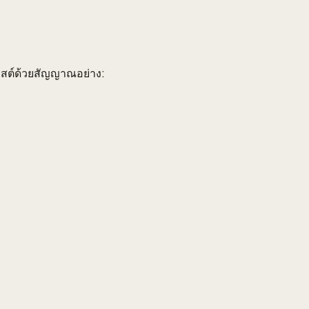
ลิสต์ด้วยสัญญาณอย่าง: