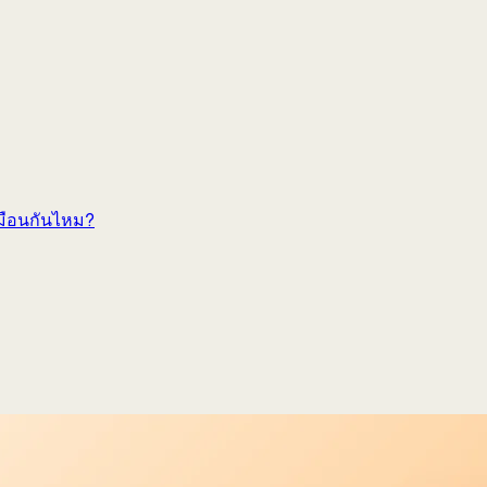
หมือนกันไหม?