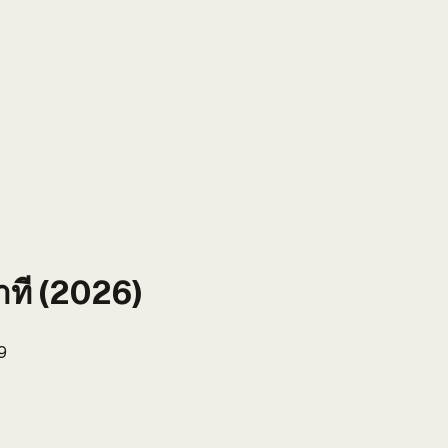
นาที (2026)
9