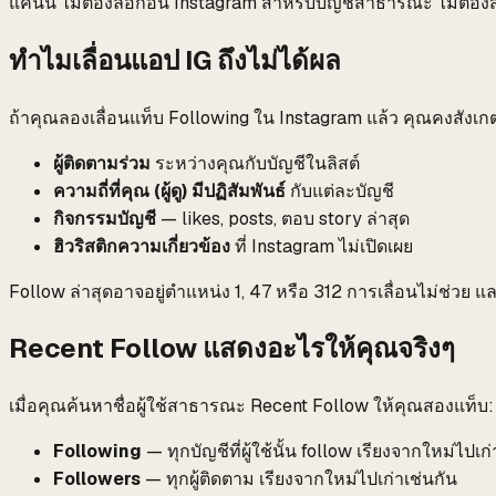
แค่นั้น ไม่ต้องล็อกอิน Instagram สำหรับบัญชีสาธารณะ ไม่ต้องส
ทำไมเลื่อนแอป IG ถึงไม่ได้ผล
ถ้าคุณลองเลื่อนแท็บ Following ใน Instagram แล้ว คุณคงสังเก
ผู้ติดตามร่วม
ระหว่างคุณกับบัญชีในลิสต์
ความถี่ที่คุณ (ผู้ดู) มีปฏิสัมพันธ์
กับแต่ละบัญชี
กิจกรรมบัญชี
— likes, posts, ตอบ story ล่าสุด
ฮิวริสติกความเกี่ยวข้อง
ที่ Instagram ไม่เปิดเผย
Follow ล่าสุดอาจอยู่ตำแหน่ง 1, 47 หรือ 312 การเลื่อนไม่ช่วย แล
Recent Follow แสดงอะไรให้คุณจริงๆ
เมื่อคุณค้นหาชื่อผู้ใช้สาธารณะ Recent Follow ให้คุณสองแท็บ:
Following
— ทุกบัญชีที่ผู้ใช้นั้น follow เรียงจากใหม่ไปเก่
Followers
— ทุกผู้ติดตาม เรียงจากใหม่ไปเก่าเช่นกัน