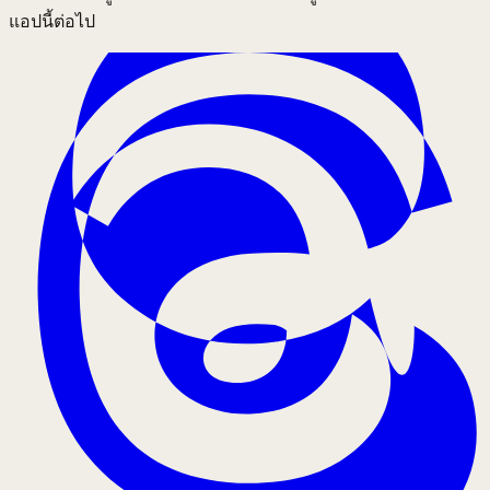
แอปนี้ต่อไป