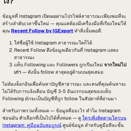
ไง?
ข้อมูลที่ Instagram เปิดเผยผ่านโปรไฟล์สาธารณะเพียงพอที่จะ
สร้างลำดับเวลาขึ้นใหม่ — คุณแค่ต้องมีเครื่องมือที่เรียงใหม่ให้
คุณ
Recent Follow by IGExport
ทำสิ่งนั้นพอดี:
ใส่ชื่อผู้ใช้ Instagram สาธารณะใดก็ได้
Recent Follow ดึงข้อมูลเดียวกันที่ Instagram แสดง
สาธารณะ
แท็บ Following และ Followers ถูกเรียงใหม่
จากใหม่ไป
เก่า
— ดังนั้น follow ล่าสุดอยู่ด้านบนสุดเสมอ
ไม่ต้องล็อกอินเพื่อค้นหาบัญชีสาธารณะ และคนที่คุณค้นหาจะ
ไม่ได้รับการแจ้งเตือน บัญชี 3-5 อันแรกบนสุดของแท็บ
Following มักจะเป็นบัญชีที่ถูก follow ในสัปดาห์ที่ผ่านมา
สำหรับภาพรวมทั้งหมด — ข้อมูลคืออะไร ทำไม Instagram
ซ่อนมัน ตัวเลือกที่เป็นไปได้ทั้งหมด — ดู
ใครเพิ่งติดตามใครบน
Instagram: คู่มือฉบับสมบูรณ์
ศูนย์ข้อมูล สำหรับคู่มือทีละขั้น