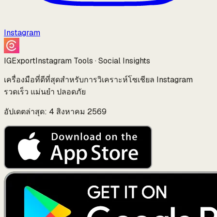
Instagram
IGExport
Instagram Tools · Social Insights
เครื่องมือที่ดีที่สุดสำหรับการวิเคราะห์โซเชียล Instagram
รวดเร็ว แม่นยำ ปลอดภัย
อัปเดตล่าสุด: 4 สิงหาคม 2569