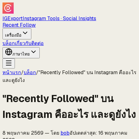
IGExport
Instagram Tools · Social Insights
Recent Follow
เครื่องมือ
บล็อก
เกี่ยวกับ
ติดต่อ
ภาษา
ไทย
หน้าแรก
/
บล็อก
/
"Recently Followed" บน Instagram คืออะไร
และดูยังไง
"Recently Followed" บน
Instagram คืออะไร และดูยังไง
8 พฤษภาคม 2569
—
โดย
bob
อัปเดตล่าสุด
:
16 พฤษภาคม