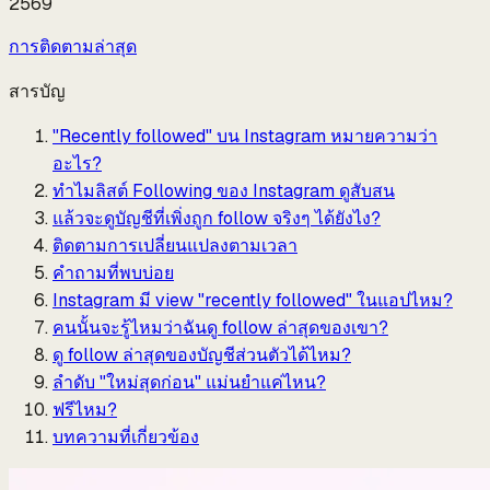
2569
การติดตามล่าสุด
สารบัญ
"Recently followed" บน Instagram หมายความว่า
อะไร?
ทำไมลิสต์ Following ของ Instagram ดูสับสน
แล้วจะดูบัญชีที่เพิ่งถูก follow จริงๆ ได้ยังไง?
ติดตามการเปลี่ยนแปลงตามเวลา
คำถามที่พบบ่อย
Instagram มี view "recently followed" ในแอปไหม?
คนนั้นจะรู้ไหมว่าฉันดู follow ล่าสุดของเขา?
ดู follow ล่าสุดของบัญชีส่วนตัวได้ไหม?
ลำดับ "ใหม่สุดก่อน" แม่นยำแค่ไหน?
ฟรีไหม?
บทความที่เกี่ยวข้อง