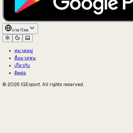
ภาษา
ไทย
หมวดหมู่
สื่อมวลชน
เกี่ยวกับ
ติดต่อ
© 2026 IGExport. All rights reserved.