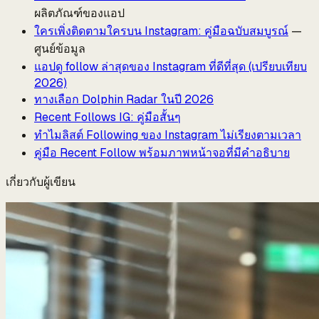
ผลิตภัณฑ์ของแอป
ใครเพิ่งติดตามใครบน Instagram: คู่มือฉบับสมบูรณ์
—
ศูนย์ข้อมูล
แอปดู follow ล่าสุดของ Instagram ที่ดีที่สุด (เปรียบเทียบ
2026)
ทางเลือก Dolphin Radar ในปี 2026
Recent Follows IG: คู่มือสั้นๆ
ทำไมลิสต์ Following ของ Instagram ไม่เรียงตามเวลา
คู่มือ Recent Follow พร้อมภาพหน้าจอที่มีคำอธิบาย
เกี่ยวกับผู้เขียน