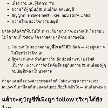
เพื่อนร่วมและผู้ติดตามร่วม
ความถี่ที่ผู้ดูมีปฏิสัมพันธ์กับแต่ละบัญชี
สัญญาณ engagement (likes, ตอบ story, DMs)
ความใหม่ของกิจกรรมบัญชี
ผลลัพธ์คือลิสต์ที่ปรับให้เหมาะกับ "คุณน่าจะอยากเห็นใครก่อน"
ไม่ใช่ "คนนี้ follow ใครล่าสุด" ผลที่ตามมาสองข้อ:
Follow ใหม่ๆ อาจตกอยู่
ที่ไหนก็ได้
ในลิสต์ — ฝังอยู่หน้า 4
ไม่ใช่ตรึงไว้ด้านบน
ผู้ดูต่างคนเห็นลำดับต่างกันเล็กน้อยสำหรับโปรไฟล์
เดียวกัน เพราะการจัดอันดับขึ้นอยู่กับความสัมพันธ์ของผู้ดู
กับบัญชีเหล่านั้นบางส่วน
ถ้าคุณเคยเลื่อนลงล่างสุดของลิสต์ Following คาดว่าจะเจอ
follow ที่เก่าที่สุดที่นั่น แต่กลับเจอเรื่องไม่เข้าใจ — นั่นคือเหตุผล
แล้วจะดูบัญชีที่เพิ่งถูก follow จริงๆ ได้ยัง