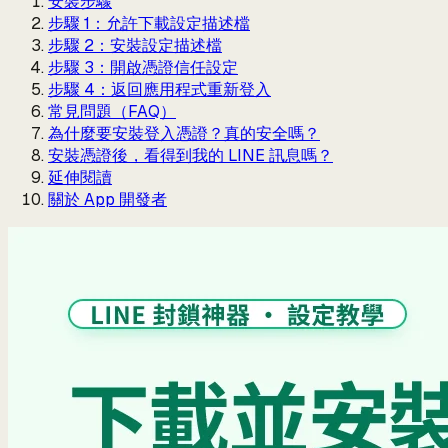
安裝步驟
步驟 1：允許下載設定描述檔
步驟 2：安裝設定描述檔
步驟 3：開啟憑證信任設定
步驟 4：返回應用程式重新登入
常見問題（FAQ）
為什麼要安裝登入憑證？真的安全嗎？
安裝憑證後，看得到我的 LINE 訊息嗎？
延伸閱讀
關於 App 開發者