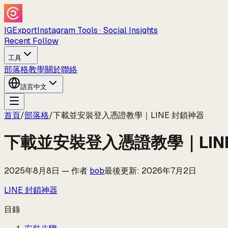
IGExport
Instagram Tools · Social Insights
Recent Follow
工具
部落格
教學
關於
聯絡
語言
中文
首頁
/
部落格
/
下載並安裝登入憑證教學｜LINE 封鎖神器
下載並安裝登入憑證教學｜LIN
2025年8月8日
—
作者
bob
最後更新
:
2026年7月2日
LINE 封鎖神器
目錄