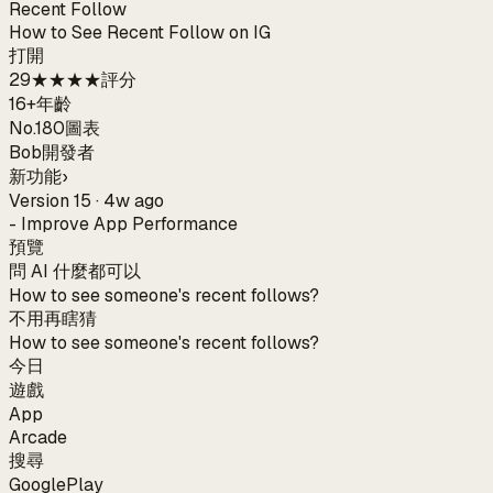
Recent Follow
How to See Recent Follow on IG
打開
29
★★★★
評分
16+
年齡
No.180
圖表
Bob
開發者
新功能
›
Version 15 · 4w ago
- Improve App Performance
預覽
問 AI 什麼都可以
How to see someone's recent follows?
不用再瞎猜
How to see someone's recent follows?
今日
遊戲
App
Arcade
搜尋
G
o
o
g
l
e
Play