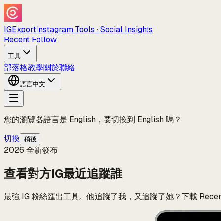
IGExport
Instagram Tools · Social Insights
Recent Follow
工具
部落格
教學
關於
聯絡
語言
中文
您的瀏覽器語言是 English，要切換到 English 嗎？
切換
稍後
2026 全新發布
查看對方IG最近追蹤誰
最強 IG 粉絲匯出工具。他追蹤了我，又追蹤了她？下載 Recent