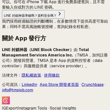
可以。你可在 iPhone 下載 App 進行免費基礎查詢，且不需
要輸入你或對方的 LINE 密碼。
LINE 封鎖神器準確嗎？資料安全嗎？
我們採用經過驗證的判斷機制，在多數情境下提供高度可靠結
果；同時不需高風險帳號授權，查詢紀錄全程私密。
關於 App 發行方
LINE 封鎖神器（LINE Block Checker）
由
Total
Management Services America Inc.
（TMSA，加州註冊
公司）開發與營運。TMSA 是本 App 的資料控管者（data
controller）與服務提供者（service provider）。
法律文件：
隱私權政策
·
使用條款
公司資訊：
LinkedIn
·
App Store 開發者頁面
·
Crunchbase
·
info@tmsjob.com
IGExport
Instagram Tools · Social Insights