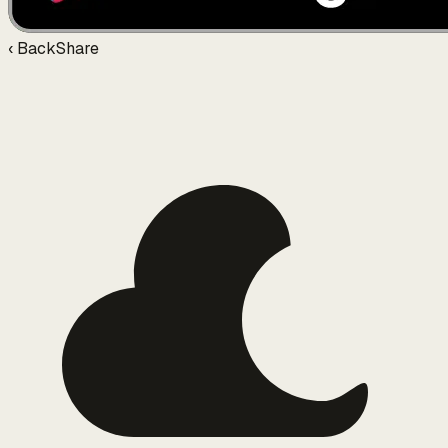
‹ Back
Share