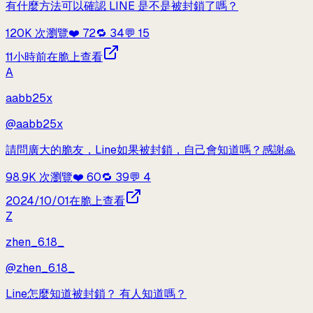
有什麼方法可以確認 LINE 是不是被封鎖了嗎？
120K
次瀏覽
❤️
72
🔁
34
💬
15
11小時前
在脆上查看
A
aabb25x
@
aabb25x
請問廣大的脆友，Line如果被封鎖，自己會知道嗎？感謝🙏
98.9K
次瀏覽
❤️
60
🔁
39
💬
4
2024/10/01
在脆上查看
Z
zhen_6.18_
@
zhen_6.18_
Line怎麼知道被封鎖？ 有人知道嗎？