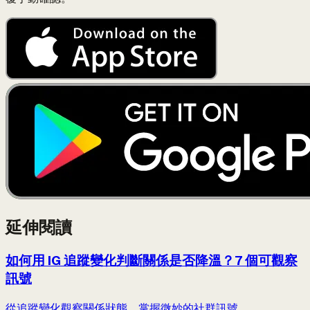
延伸閱讀
如何用 IG 追蹤變化判斷關係是否降溫？7 個可觀察
訊號
從追蹤變化觀察關係狀態，掌握微妙的社群訊號。