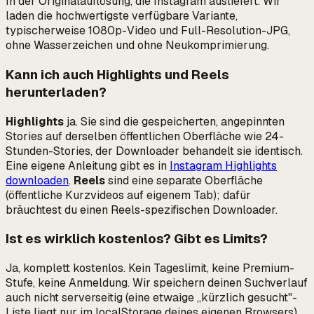
In der Originalauflösung, die Instagram ausliefert. Wir
laden die hochwertigste verfügbare Variante,
typischerweise 1080p-Video und Full-Resolution-JPG,
ohne Wasserzeichen und ohne Neukomprimierung.
Kann ich auch Highlights und Reels
herunterladen?
Highlights
ja. Sie sind die gespeicherten, angepinnten
Stories auf derselben öffentlichen Oberfläche wie 24-
Stunden-Stories, der Downloader behandelt sie identisch.
Eine eigene Anleitung gibt es in
Instagram Highlights
downloaden
.
Reels
sind eine separate Oberfläche
(öffentliche Kurzvideos auf eigenem Tab); dafür
bräuchtest du einen Reels-spezifischen Downloader.
Ist es wirklich kostenlos? Gibt es Limits?
Ja, komplett kostenlos. Kein Tageslimit, keine Premium-
Stufe, keine Anmeldung. Wir speichern deinen Suchverlauf
auch nicht serverseitig (eine etwaige „kürzlich gesucht"-
Liste liegt nur im localStorage deines eigenen Browsers).