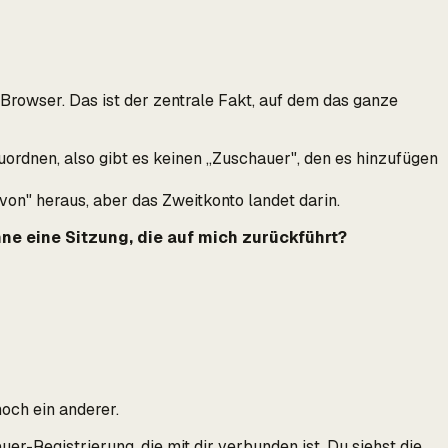
 Browser. Das ist der zentrale Fakt, auf dem das ganze
uordnen, also gibt es keinen „Zuschauer", den es hinzufügen
on" heraus, aber
das Zweitkonto
landet darin.
hne eine Sitzung, die auf mich zurückführt?
noch ein anderer.
er-Registrierung, die mit dir verbunden ist. Du siehst die