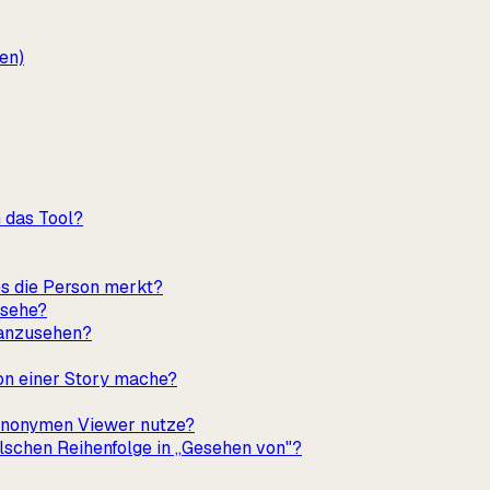
en)
h das Tool?
es die Person merkt?
nsehe?
 anzusehen?
on einer Story mache?
 anonymen Viewer nutze?
schen Reihenfolge in „Gesehen von"?