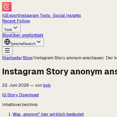
IGExport
Instagram Tools · Social Insights
Recent Follow
Tools
Blog
Über uns
Kontakt
Sprache
Deutsch
Startseite
/
Blog
/
Instagram Story anonym anschauen: Der k
Instagram Story anonym ans
22. Juni 2026
—
von
bob
IG Story Download
Inhaltsverzeichnis
Was „anonym" hier wirklich bedeutet