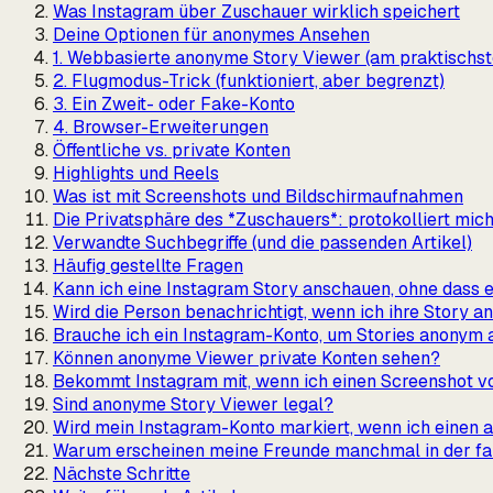
Was Instagram über Zuschauer wirklich speichert
Deine Optionen für anonymes Ansehen
1. Webbasierte anonyme Story Viewer (am praktischst
2. Flugmodus-Trick (funktioniert, aber begrenzt)
3. Ein Zweit- oder Fake-Konto
4. Browser-Erweiterungen
Öffentliche vs. private Konten
Highlights und Reels
Was ist mit Screenshots und Bildschirmaufnahmen
Die Privatsphäre des *Zuschauers*: protokolliert mic
Verwandte Suchbegriffe (und die passenden Artikel)
Häufig gestellte Fragen
Kann ich eine Instagram Story anschauen, ohne dass 
Wird die Person benachrichtigt, wenn ich ihre Story a
Brauche ich ein Instagram-Konto, um Stories anonym
Können anonyme Viewer private Konten sehen?
Bekommt Instagram mit, wenn ich einen Screenshot v
Sind anonyme Story Viewer legal?
Wird mein Instagram-Konto markiert, wenn ich einen
Warum erscheinen meine Freunde manchmal in der fal
Nächste Schritte