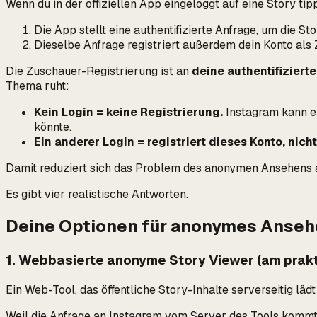
Wenn du in der offiziellen App eingeloggt auf eine Story tip
Die App stellt eine authentifizierte Anfrage, um die S
Dieselbe Anfrage registriert
außerdem
dein Konto als 
Die Zuschauer-Registrierung ist an
deine authentifiziert
Thema ruht:
Kein Login = keine Registrierung.
Instagram kann ei
könnte.
Ein anderer Login = registriert dieses Konto, nicht
Damit reduziert sich das Problem des anonymen Ansehens a
Es gibt vier realistische Antworten.
Deine Optionen für anonymes Anse
1. Webbasierte anonyme Story Viewer (am prak
Ein Web-Tool, das öffentliche Story-Inhalte serverseitig lädt
Weil die Anfrage an Instagram vom Server des Tools kommt (n