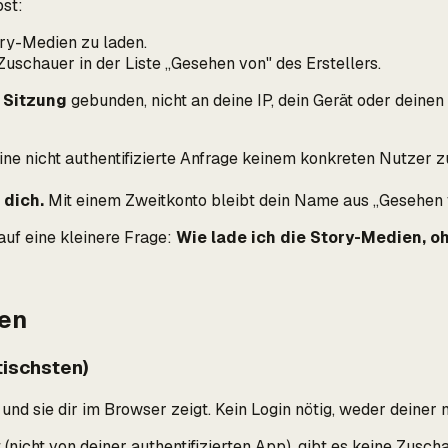
pst:
tory-Medien zu laden.
Zuschauer in der Liste „Gesehen von" des Erstellers.
e Sitzung
gebunden, nicht an deine IP, dein Gerät oder deinen
ne nicht authentifizierte Anfrage keinem konkreten Nutzer z
 dich.
Mit einem Zweitkonto bleibt
dein
Name aus „Gesehen v
uf eine kleinere Frage:
Wie lade ich die Story-Medien, o
hen
tischsten)
 und sie dir im Browser zeigt. Kein Login nötig, weder deiner 
icht von deiner authentifizierten App), gibt es keine Zuschau