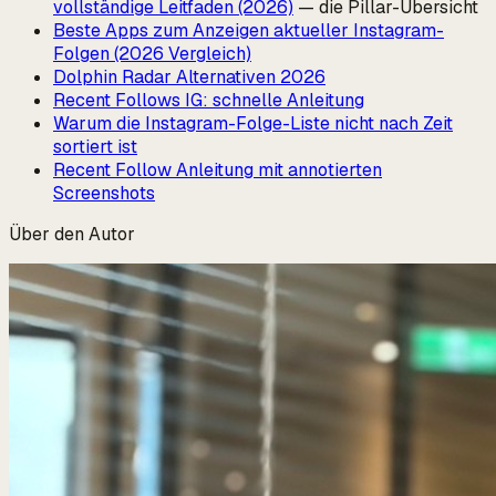
vollständige Leitfaden (2026)
— die Pillar-Übersicht
Beste Apps zum Anzeigen aktueller Instagram-
Folgen (2026 Vergleich)
Dolphin Radar Alternativen 2026
Recent Follows IG: schnelle Anleitung
Warum die Instagram-Folge-Liste nicht nach Zeit
sortiert ist
Recent Follow Anleitung mit annotierten
Screenshots
Über den Autor