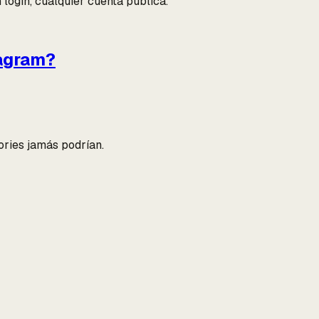
 login, cualquier cuenta pública.
tagram?
tories jamás podrían.