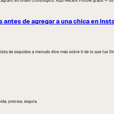
stagram, en orden cronológico. App Recent Follow gratis — sin
os antes de agregar a una chica en Ins
u lista de seguidos a menudo dice más sobre ti de lo que tus S
ida, precisa, segura.