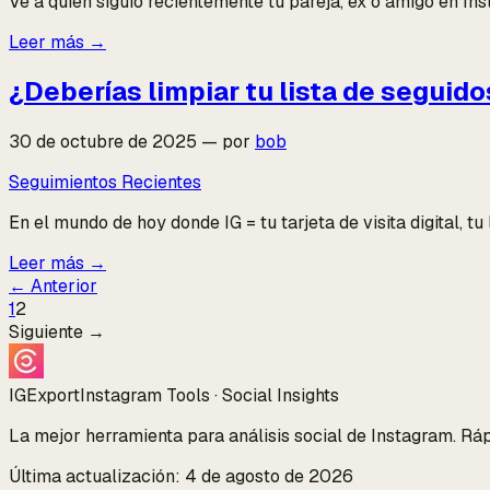
Ve a quién siguió recientemente tu pareja, ex o amigo en In
Leer más
→
¿Deberías limpiar tu lista de seguid
30 de octubre de 2025
—
por
bob
Seguimientos Recientes
En el mundo de hoy donde IG = tu tarjeta de visita digital, t
Leer más
→
←
Anterior
1
2
Siguiente
→
IGExport
Instagram Tools · Social Insights
La mejor herramienta para análisis social de Instagram. Ráp
Última actualización: 4 de agosto de 2026