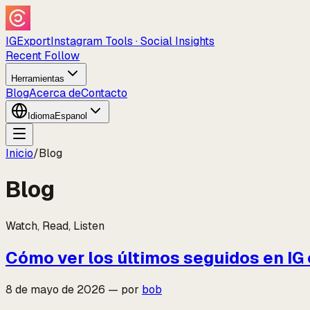
IGExport
Instagram Tools · Social Insights
Recent Follow
Herramientas
Blog
Acerca de
Contacto
Idioma
Espanol
Inicio
/
Blog
Blog
Watch, Read, Listen
Cómo ver los últimos seguidos en IG
8 de mayo de 2026
—
por
bob