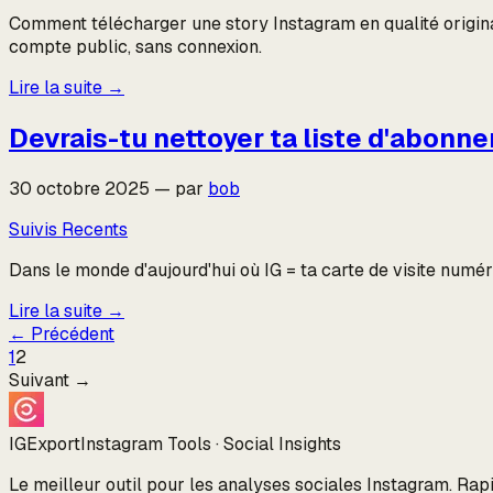
Comment télécharger une story Instagram en qualité original
compte public, sans connexion.
Lire la suite
→
Devrais-tu nettoyer ta liste d'abonne
30 octobre 2025
—
par
bob
Suivis Recents
Dans le monde d'aujourd'hui où IG = ta carte de visite numéri
Lire la suite
→
←
Précédent
1
2
Suivant
→
IGExport
Instagram Tools · Social Insights
Le meilleur outil pour les analyses sociales Instagram. Rapi