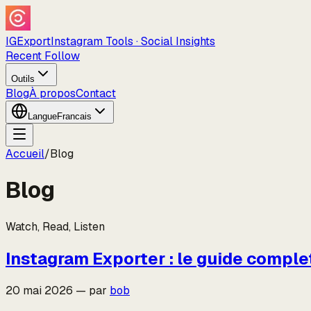
IGExport
Instagram Tools · Social Insights
Recent Follow
Outils
Blog
À propos
Contact
Langue
Francais
Accueil
/
Blog
Blog
Watch, Read, Listen
Instagram Exporter : le guide compl
20 mai 2026
—
par
bob