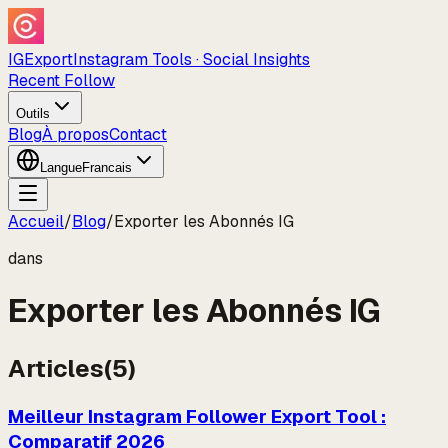
IGExport
Instagram Tools · Social Insights
Recent Follow
Outils
Blog
À propos
Contact
Langue
Francais
Accueil
/
Blog
/
Exporter les Abonnés IG
dans
Exporter les Abonnés IG
Articles
(
5
)
Meilleur Instagram Follower Export Tool :
Comparatif 2026