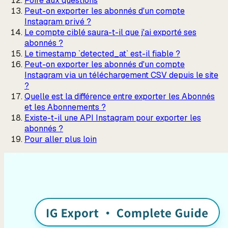
Foire aux questions
Peut-on exporter les abonnés d'un compte
Instagram privé ?
Le compte ciblé saura-t-il que j'ai exporté ses
abonnés ?
Le timestamp `detected_at` est-il fiable ?
Peut-on exporter les abonnés d'un compte
Instagram via un téléchargement CSV depuis le site
?
Quelle est la différence entre exporter les Abonnés
et les Abonnements ?
Existe-t-il une API Instagram pour exporter les
abonnés ?
Pour aller plus loin