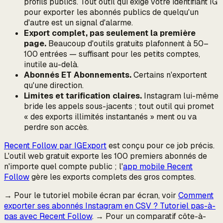
profils publics. Tout outil qui exige votre identifiant IG
pour exporter les abonnés
publics de quelqu'un
d'autre
est un signal d'alarme.
Export complet, pas seulement la première
page.
Beaucoup d'outils gratuits plafonnent à 50–
100 entrées — suffisant pour les petits comptes,
inutile au-delà.
Abonnés ET Abonnements.
Certains n'exportent
qu'une direction.
Limites et tarification claires.
Instagram lui-même
bride les appels sous-jacents ; tout outil qui promet
« des exports illimités instantanés » ment ou va
perdre son accès.
Recent Follow par IGExport
est conçu pour ce job précis.
L'outil web gratuit exporte les 100 premiers abonnés de
n'importe quel compte public ; l'
app mobile Recent
Follow
gère les exports complets des gros comptes.
→ Pour le tutoriel mobile écran par écran, voir
Comment
exporter ses abonnés Instagram en CSV ? Tutoriel pas-à-
pas avec Recent Follow
. → Pour un comparatif côte-à-