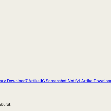
tory Download
7
Artikel
IG Screenshot Notify
1
Artikel
Download
akurat.