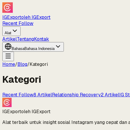
IGExport
oleh IGExport
Recent Follow
Alat
Artikel
Tentang
Kontak
Bahasa
Bahasa Indonesia
Home
/
Blog
/
Kategori
Kategori
Recent Follow
8
Artikel
Relationship Recovery
2
Artikel
IG S
IGExport
oleh IGExport
Alat terbaik untuk insight sosial Instagram yang cepat dan 