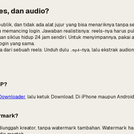
es, dan audio?
ublik, dan tidak ada alat jujur yang bisa menariknya tanpa s
au memancing login. Jawaban realistisnya: reels-nya harus pub
gan siklus hidup 24 jam sendiri. Untuk menyimpannya, pakai
login yang sama.
 dari sebuah reels. Unduh dulu
-nya, lalu ekstrak audi
.mp4
HP?
 Downloader
, lalu ketuk Download. Di iPhone maupun Android
rmark?
g diunggah kreator, tanpa watermark tambahan. Watermark ha