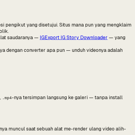
esi pengikut yang disetujui. Situs mana pun yang mengklaim
lik.
 alat saudaranya —
IGExport IG Story Downloader
— yang
onya dengan converter apa pun — unduh videonya adalah
,
-nya tersimpan langsung ke galeri — tanpa install
.mp4
nya muncul saat sebuah alat me-render ulang video alih-