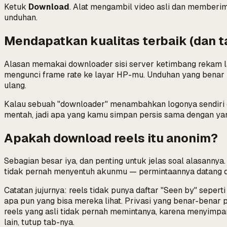
Ketuk
Download
. Alat mengambil video asli dan member
unduhan.
Mendapatkan kualitas terbaik (dan 
Alasan memakai downloader sisi server ketimbang rekam la
mengunci frame rate ke layar HP-mu. Unduhan yang bena
ulang.
Kalau sebuah "downloader" menambahkan logonya sendiri di
mentah, jadi apa yang kamu simpan persis sama dengan ya
Apakah download reels itu anonim?
Sebagian besar iya, dan penting untuk jelas soal alasanny
tidak pernah menyentuh akunmu — permintaannya datang dari 
Catatan jujurnya: reels tidak punya daftar "Seen by" sepe
apa pun yang bisa mereka lihat. Privasi yang benar-benar p
reels yang asli tidak pernah memintanya, karena menyimpan
lain, tutup tab-nya.