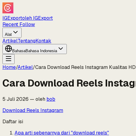
IGExport
oleh IGExport
Recent Follow
Alat
Artikel
Tentang
Kontak
Bahasa
Bahasa Indonesia
Home
/
Artikel
/
Cara Download Reels Instagram Kualitas H
Cara Download Reels Insta
5 Juli 2026
—
oleh
bob
Download Reels Instagram
Daftar isi
Apa arti sebenarnya dari "download reels"