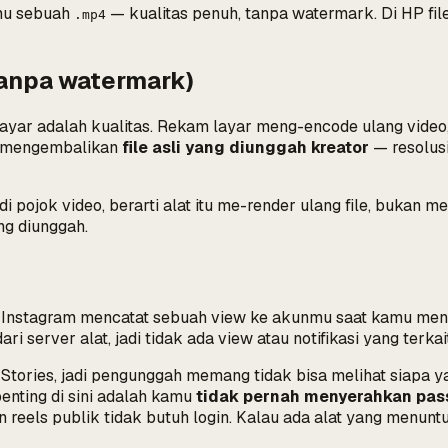
imu sebuah
— kualitas penuh, tanpa watermark. Di HP file 
.mp4
tanpa watermark)
yar adalah kualitas. Rekam layar meng-encode ulang video,
r mengembalikan
file asli yang diunggah kreator
— resolusi
 pojok video, berarti alat itu me-render ulang file, buka
ng diunggah.
a. Instagram mencatat sebuah
view
ke akunmu saat kamu menont
server alat, jadi tidak ada view atau notifikasi yang terka
rti Stories, jadi pengunggah memang tidak bisa melihat siap
enting di sini adalah kamu
tidak pernah menyerahkan pas
 reels publik tidak butuh login. Kalau ada alat yang menun