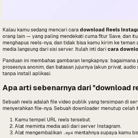
Kalau kamu sedang mencari cara
download Reels Insta
orang lain — yang paling mendekati cuma fitur
Save
, dan i
menghapus reels-nya, dan tidak bisa kamu kirim ke teman 
media langsung dari sisi server. Itulah inti dari
cara downlo
Panduan ini membahas gambaran lengkapnya: bagaimana pro
prosesnya anonim, dan batasan jujurnya (akun privat, audio 
tanpa install aplikasi.
Apa arti sebenarnya dari "download r
Sebuah reels adalah file video publik yang tersimpan di se
menyerahkan file-nya. Sebuah downloader menutup celah i
Kamu tempel URL reels tersebut.
Alat meminta media asli dari server Instagram.
Alat mengembalikan
mentahnya supaya kamu bisa
.mp4