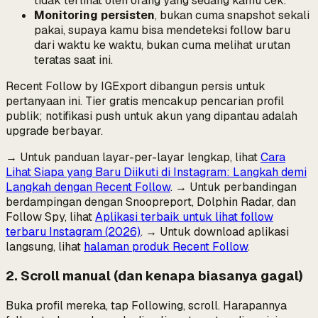
tidak terlihat oleh orang yang sedang kamu cek.
Monitoring persisten
, bukan cuma snapshot sekali
pakai, supaya kamu bisa mendeteksi follow
baru
dari waktu ke waktu, bukan cuma melihat urutan
teratas saat ini.
Recent Follow by IGExport dibangun persis untuk
pertanyaan ini. Tier gratis mencakup pencarian profil
publik; notifikasi push untuk akun yang dipantau adalah
upgrade berbayar.
→ Untuk panduan layar-per-layar lengkap, lihat
Cara
Lihat Siapa yang Baru Diikuti di Instagram: Langkah demi
Langkah dengan Recent Follow
. → Untuk perbandingan
berdampingan dengan Snoopreport, Dolphin Radar, dan
Follow Spy, lihat
Aplikasi terbaik untuk lihat follow
terbaru Instagram (2026)
. → Untuk download aplikasi
langsung, lihat
halaman produk Recent Follow
.
2. Scroll manual (dan kenapa biasanya gagal)
Buka profil mereka, tap Following, scroll. Harapannya