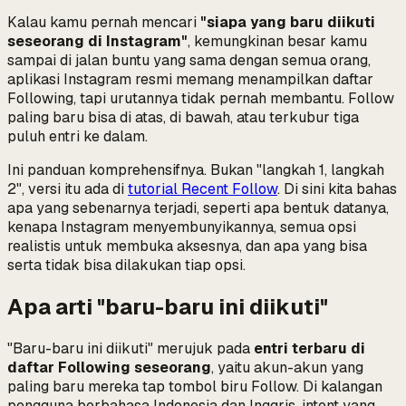
Kalau kamu pernah mencari
"siapa yang baru diikuti
seseorang di Instagram"
, kemungkinan besar kamu
sampai di jalan buntu yang sama dengan semua orang,
aplikasi Instagram resmi memang menampilkan daftar
Following, tapi urutannya tidak pernah membantu. Follow
paling baru bisa di atas, di bawah, atau terkubur tiga
puluh entri ke dalam.
Ini panduan komprehensifnya. Bukan "langkah 1, langkah
2", versi itu ada di
tutorial Recent Follow
. Di sini kita bahas
apa yang sebenarnya terjadi
, seperti apa bentuk datanya,
kenapa Instagram menyembunyikannya, semua opsi
realistis untuk membuka aksesnya, dan apa yang bisa
serta tidak bisa dilakukan tiap opsi.
Apa arti "baru-baru ini diikuti"
"Baru-baru ini diikuti" merujuk pada
entri terbaru di
daftar Following seseorang
, yaitu akun-akun yang
paling baru mereka tap tombol biru Follow. Di kalangan
pengguna berbahasa Indonesia dan Inggris, intent yang