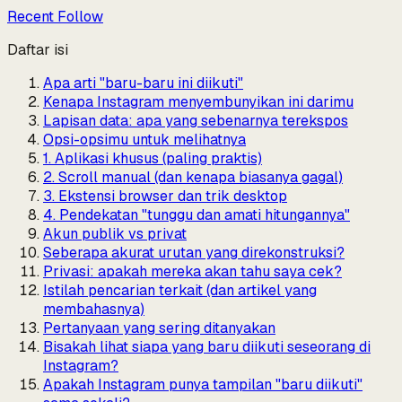
Recent Follow
Daftar isi
Apa arti "baru-baru ini diikuti"
Kenapa Instagram menyembunyikan ini darimu
Lapisan data: apa yang sebenarnya terekspos
Opsi-opsimu untuk melihatnya
1. Aplikasi khusus (paling praktis)
2. Scroll manual (dan kenapa biasanya gagal)
3. Ekstensi browser dan trik desktop
4. Pendekatan "tunggu dan amati hitungannya"
Akun publik vs privat
Seberapa akurat urutan yang direkonstruksi?
Privasi: apakah mereka akan tahu saya cek?
Istilah pencarian terkait (dan artikel yang
membahasnya)
Pertanyaan yang sering ditanyakan
Bisakah lihat siapa yang baru diikuti seseorang di
Instagram?
Apakah Instagram punya tampilan "baru diikuti"