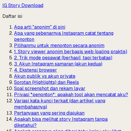
IG Story Download
Daftar isi
Apa arti "anonim" di sini
Apa yang sebenarnya Instagram catat tentang
penonton
Pilihanmu untuk menonton secara anonim
1. Story viewer anonim berbasis web (paling praktis)
2. Trik mode pesawat (berhasil, tapi terbatas)
3. Akun Instagram samaran (akun kedua)
4. Ekstensi browser
Akun publik vs akun private
Sorotan (Highlights) dan Reels
Soal screenshot dan rekam layar
Privasi *penonton*: apakah tool akan mencatat aku?
Variasi kata kunci terkait (dan artikel yang
membahasnya)
Pertanyaan yang sering diajukan
Apakah bisa melihat story Instagram tanpa
diketahui?