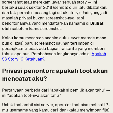
screenshot atau merekam layar sebuah story — ini
berlaku sejak sekitar 2018 (sempat diuji, lalu dibatalkan,
dan tak pernah dipasang lagi untuk story). Jadi yang jadi
masalah privasi bukan screenshot-nya; tapi
penontonannya
yang mendaftarkan namamu di
Dilihat
oleh
sebelum kamu screenshot.
Kalau kamu menonton anonim dulu (lewat metode mana
pun di atas)
baru
screenshot salinan tersimpan di
perangkatmu, tidak ada bagian rantai itu yang memberi
tahu siapa pun. Pembahasan lengkapnya ada di
Apakah
SS Story IG Ketahuan?
.
Privasi
penonton
: apakah tool akan
mencatat aku?
Pertanyaan berbeda dari "apakah si pemilik akan tahu" —
ini "apakah
tool
-nya akan tahu."
Untuk tool ambil sisi server, operator
tool
bisa melihat IP-
mu, username yang kamu cari, dan (kalau menyimpan file)