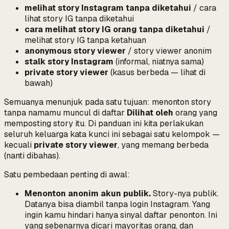
melihat story Instagram tanpa diketahui
/ cara
lihat story IG tanpa diketahui
cara melihat story IG orang tanpa diketahui
/
melihat story IG tanpa ketahuan
anonymous story viewer
/ story viewer anonim
stalk story Instagram
(informal, niatnya sama)
private story viewer
(kasus
berbeda
— lihat di
bawah)
Semuanya menunjuk pada satu tujuan:
menonton story
tanpa namamu muncul di daftar
Dilihat oleh
orang yang
memposting story itu.
Di panduan ini kita perlakukan
seluruh keluarga kata kunci ini sebagai satu kelompok —
kecuali
private story viewer
, yang memang berbeda
(nanti dibahas).
Satu pembedaan penting di awal:
Menonton anonim akun publik.
Story-nya publik.
Datanya bisa diambil tanpa login Instagram. Yang
ingin kamu hindari hanya sinyal daftar penonton. Ini
yang sebenarnya dicari mayoritas orang, dan