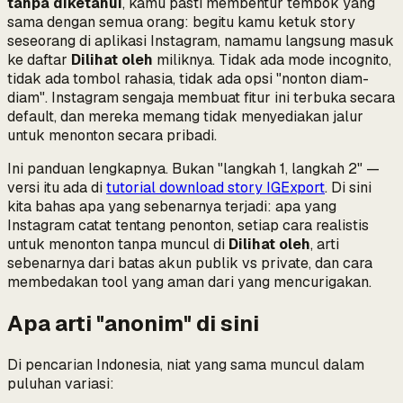
tanpa diketahui
, kamu pasti membentur tembok yang
sama dengan semua orang: begitu kamu ketuk story
seseorang di aplikasi Instagram, namamu langsung masuk
ke daftar
Dilihat oleh
miliknya. Tidak ada mode incognito,
tidak ada tombol rahasia, tidak ada opsi "nonton diam-
diam". Instagram sengaja membuat fitur ini terbuka secara
default, dan mereka memang tidak menyediakan jalur
untuk menonton secara pribadi.
Ini panduan lengkapnya. Bukan "langkah 1, langkah 2" —
versi itu ada di
tutorial download story IGExport
. Di sini
kita bahas
apa yang sebenarnya terjadi
: apa yang
Instagram catat tentang penonton, setiap cara realistis
untuk menonton tanpa muncul di
Dilihat oleh
, arti
sebenarnya dari batas akun publik vs private, dan cara
membedakan tool yang aman dari yang mencurigakan.
Apa arti "anonim" di sini
Di pencarian Indonesia, niat yang sama muncul dalam
puluhan variasi: