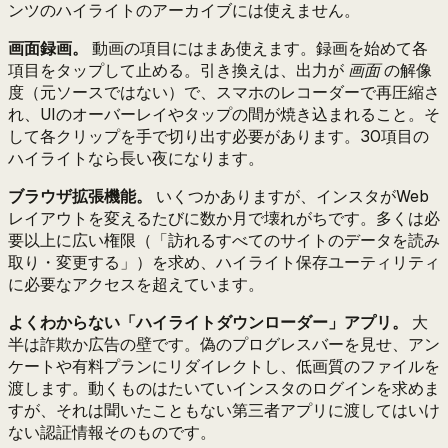
ンツのハイライトのアーカイブには使えません。
画面録画。
動画の項目にはまあ使えます。録画を始めて各
項目をタップして止める。引き換えは、出力が
画面
の解像
度（元ソースではない）で、スマホのレコーダーで再圧縮さ
れ、UIのオーバーレイやタップの間が焼き込まれること。そ
して各クリップを手で切り出す必要があります。30項目の
ハイライトなら長い夜になります。
ブラウザ拡張機能。
いくつかありますが、インスタがWeb
レイアウトを変えるたびに数か月で壊れがちです。多くは必
要以上に広い権限（「訪れるすべてのサイトのデータを読み
取り・変更する」）を求め、ハイライト保存ユーティリティ
に必要なアクセスを超えています。
よくわからない「ハイライトダウンローダー」アプリ。
大
半は詐欺か広告の壁です。偽のプログレスバーを見せ、アン
ケートや有料プランにリダイレクトし、低画質のファイルを
渡します。動くものはたいていインスタのログインを求めま
すが、それは聞いたこともない第三者アプリに渡してはいけ
ない認証情報そのものです。