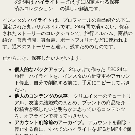
の記事は
ハイライト
— 消えずに固定される保存
済みコレクション — の詳しい解説です。
インスタの
ハイライト
は、プロフィールの自己紹介の下に
固定された丸いサムネイルです。24時間で消えない、保存
されたストーリーのコレクションで、旅行アルバム、商品の
紹介、営業時間、舞台裏、ポートフォリオなどに使われま
す。通常のストーリーと違い、残すためのものです。
だからこそ、保存したい人がいます。
個人的なバックアップ。
2年かけて作った「2024年
旅行」ハイライトを、インスタの方針変更やアカウン
ト停止、自分で削除する前に、手元にコピーしておき
たい。
他人のコンテンツの保存。
クリエイターのチュートリ
アル、友達の結婚式のまとめ、ブランドの商品紹介 —
投稿者が残したいと明らかに思っているコンテンツ
を、オフラインで持っておきたい。
アカウント削除前のアーカイブ。
アカウントを削除・
停止する前に、すべてのハイライトをJPGとMP4で保