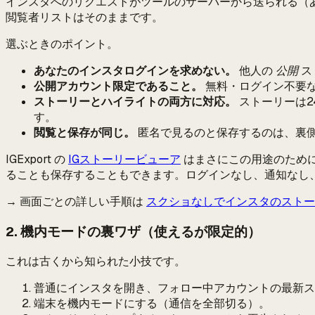
インスタへのリクエストがツールのサーバーから送られる（
閲覧者リストはそのままです。
選ぶときのポイント。
あなたのインスタログインを求めない。
他人の
公開
ス
公開アカウント限定であること。
無料・ログイン不要
ストーリーとハイライトの両方に対応。
ストーリーは2
す。
閲覧と保存が同じ。
匿名で見るのと保存するのは、裏
IGExport の
IGストーリービューア
はまさにこの用途のため
ることも保存することもできます。ログインなし、通知なし
→ 画面ごとの詳しい手順は
スクショなしでインスタのストー
2. 機内モードの裏ワザ（使えるが限定的）
これは古くから知られた小技です。
普通にインスタを開き、フォロー中アカウントの最新ス
端末を機内モードにする（通信を全部切る）。