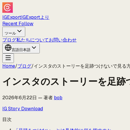
IGExport
IGExportより
Recent Follow
ツール
ブログ
私たちについて
お問い合わせ
言語
日本語
Home
/
ブログ
/
インスタのストーリーを足跡つけないで見る方
インスタのストーリーを足跡つ
2026年6月22日
—
著者
bob
IG Story Download
目次