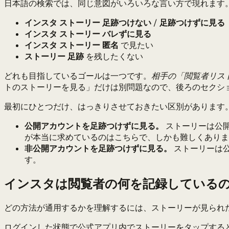
日本語の検索では、同じ意図がいろいろな言い方で現れます
インスタ ストーリー 足跡つけない
/
足跡つけずに見る
インスタ ストーリー バレずに見る
インスタ ストーリー 匿名
で見たい
ストーリー 足跡
を残したくない
どれも目指しているゴールは一つです。
相手の「閲覧者リス
トのストーリーを見る」だけは別問題なので、後ろのセクシ
最初にひとつだけ、はっきりさせておきたい区別があります
公開アカウントを足跡つけずに見る。
ストーリーは公
が本当に求めているのはこちらで、しかも難しくありま
非公開アカウントを足跡つけずに見る。
ストーリーは
す。
インスタは閲覧者の何を記録している
どの方法が通用するかを理解するには、ストーリーが見られ
ログインした状態で公式アプリ内でストーリーをタップする