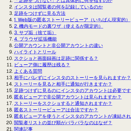
「足跡をつけない」とは具体的に何を指すのか
インスタは閲覧者の何を記録しているのか
足跡をつけずに見る方法
1. Web版の匿名ストーリービューア（いちばん現実的）
2. 機内モードの裏ワザ（使えるが限定的）
3. サブ垢（捨て垢）
4. ブラウザ拡張機能
公開アカウントと非公開アカウントの違い
ハイライトとリール
スクショと画面録画は足跡に関係する？
ビューア側に履歴は残る？
よくある質問
相手にバレずにインスタのストーリーを見られますか？
ストーリーを見ると相手に通知が行きますか？
足跡つけずに見るのにインスタのアカウントは必要です
匿名ビューアで非公開アカウントは見られますか？
ストーリーをスクショすると通知されますか？
匿名ストーリービューアは合法ですか？
匿名ビューアを使うとインスタのアカウントが凍結され
閲覧者リストの並び順がバラバラなのはなぜ？
関連記事