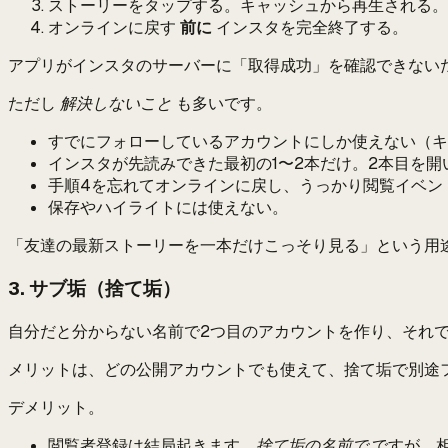
ストーリーをタップする。キャッシュから再生される。
オンラインに戻す
前に
インスタを完全終了する。
アプリがインスタのサーバーに「取得成功」を確認できない
ただし
解決しないこと
も多いです。
すでにフォローしているアカウントにしか使えない（キ
インスタが先読みできた最初の1〜2本だけ。2本目を
手順4を忘れてオンラインに戻し、うっかり閲覧イベン
保存やハイライトには使えない。
「友達の最新ストーリーを一本だけこっそり見る」という用
3. サブ垢（捨て垢）
自分だと分からない名前で2つ目のアカウントを作り、それ
メリットは、どの公開アカウントでも使えて、捨て垢で別途
デメリット。
閲覧者登録は結局起きます。
捨て垢の名前で
ですが。